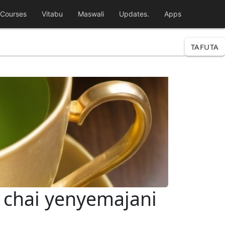
Courses
Vitabu
Maswali
Updates.
Apps
TAFUTA
a chai yenyemajani