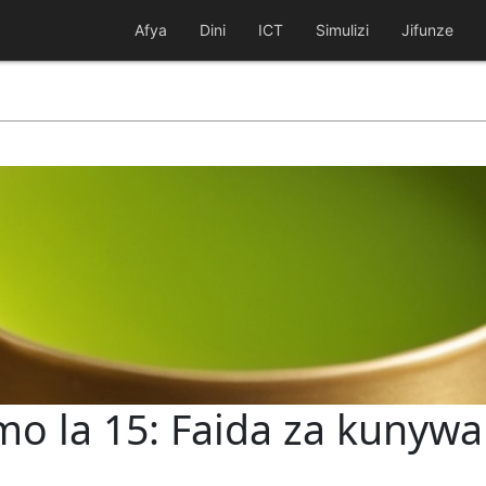
Afya
Dini
ICT
Simulizi
Jifunze
mo la 15: Faida za kunyw