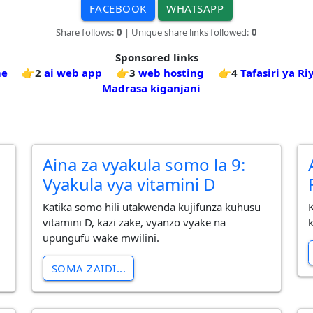
FACEBOOK
WHATSAPP
Share follows:
0
| Unique share links followed:
0
Sponsored links
me
👉2
ai web app
👉3
web hosting
👉4
Tafasiri ya R
Madrasa kiganjani
Aina za vyakula somo la 9:
Vyakula vya vitamini D
a
Katika somo hili utakwenda kujifunza kuhusu
vitamini D, kazi zake, vyanzo vyake na
upungufu wake mwilini.
SOMA ZAIDI...