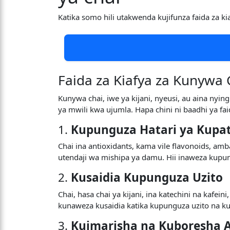
Katika somo hili utakwenda kujifunza faida za k
Faida za Kiafya za Kunywa 
Kunywa chai, iwe ya kijani, nyeusi, au aina nying
ya mwili kwa ujumla. Hapa chini ni baadhi ya fa
1.
Kupunguza Hatari ya Kupat
Chai ina antioxidants, kama vile flavonoids, 
utendaji wa mishipa ya damu. Hii inaweza kupun
2.
Kusaidia Kupunguza Uzito
Chai, hasa chai ya kijani, ina katechini na kaf
kunaweza kusaidia katika kupunguza uzito na k
3.
Kuimarisha na Kuboresha A