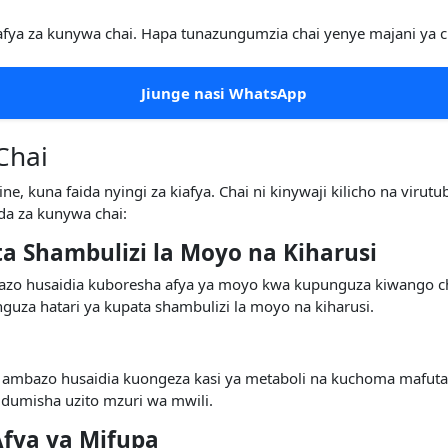
iafya za kunywa chai. Hapa tunazungumzia chai yenye majani ya c
Jiunge nasi WhatsApp
Chai
ine, kuna faida nyingi za kiafya. Chai ni kinywaji kilicho na vir
ida za kunywa chai:
a Shambulizi la Moyo na Kiharusi
ambazo husaidia kuboresha afya ya moyo kwa kupunguza kiwango c
guza hatari ya kupata shambulizi la moyo na kiharusi.
eini, ambazo husaidia kuongeza kasi ya metaboli na kuchoma mafu
udumisha uzito mzuri wa mwili.
fya ya Mifupa