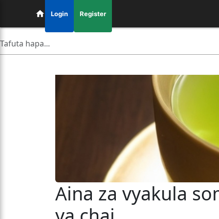
Login
Register
Aina za vyakula so
ya chai