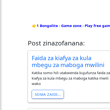
👉1
Bongolite - Game zone - Play free ga
Post zinazofanana:
Faida za kiafya za kula
mbegu za maboga mwilini
Katika somo hili utakwenda kujufunza faida z
kiafya za kula mbegu za maboga katika mwili
wako
SOMA ZAIDI...