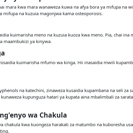
i mara kwa mara wanaweza kuwa na afya bora ya mifupa na wia
ya mifupa na kuzuia magonjwa kama osteoporosis.
aidia kuimarisha meno na kuzuia kuoza kwa meno. Pia, chai ina m
a maambukizi ya kinywa.
ga
avyosaidia kuimarisha mfumo wa kinga. Hii inasaidia mwili kup
yphenols na katechini, zinaweza kusaidia kupambana na seli za sar
aweza kupunguza hatari ya kupata aina mbalimbali za saratani, 
g'enyo wa Chakula
 chakula kwa kuongeza harakati za matumbo na kuboresha usaga
ting.