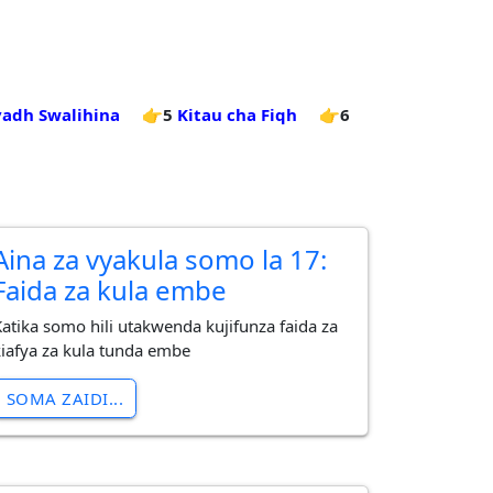
iyadh Swalihina
👉5
Kitau cha Fiqh
👉6
Aina za vyakula somo la 17:
Faida za kula embe
Katika somo hili utakwenda kujifunza faida za
kiafya za kula tunda embe
SOMA ZAIDI...