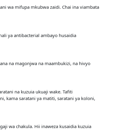
ni wa mifupa mkubwa zaidi. Chai ina viambata
ali ya antibacterial ambayo husaidia
ambana na magonjwa na maambukizi, na hivyo
atani na kuzuia ukuaji wake. Tafiti
kama saratani ya matiti, saratani ya koloni,
ji wa chakula. Hii inaweza kusaidia kuzuia