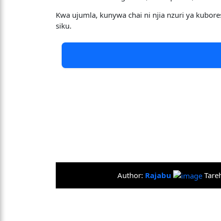
Kwa ujumla, kunywa chai ni njia nzuri ya kubor
siku.
Author:
Rajabu
Tare