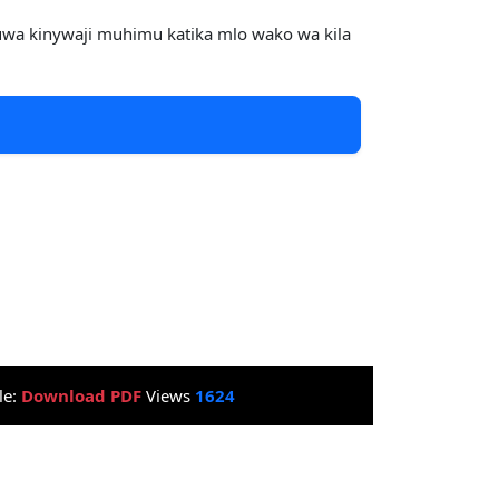
kuwa kinywaji muhimu katika mlo wako wa kila
le:
Download PDF
Views
1624