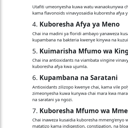
Utafiti umeonyesha kuwa watu wanaokunywa cha
kama flavonoids vinavyosaidia kuboresha afya 
4.
Kuboresha Afya ya Meno
Chai ina madini ya floridi ambayo yanaweza kus
kupambana na bakteria kwenye kinywa na kuzui
5.
Kuimarisha Mfumo wa Kin
Chai ina antioxidants na viambata vingine vin
kuboresha afya kwa ujumla.
6.
Kupambana na Saratani
Antioxidants zilizopo kwenye chai, kama vile pol
zimeonyesha kuwa kunywa chai mara kwa mara kun
na saratani ya ngozi.
7.
Kuboresha Mfumo wa Mmen
Chai inaweza kusaidia kuboresha mmeng'enyo wa
matatizo kama indigestion, constipation, na bloa