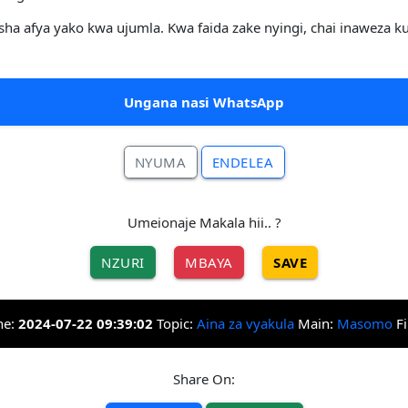
esha afya yako kwa ujumla. Kwa faida zake nyingi, chai inaweza 
Ungana nasi WhatsApp
NYUMA
ENDELEA
Umeionaje Makala hii.. ?
NZURI
MBAYA
SAVE
he:
2024-07-22 09:39:02
Topic:
Aina za vyakula
Main:
Masomo
Fi
Share On: