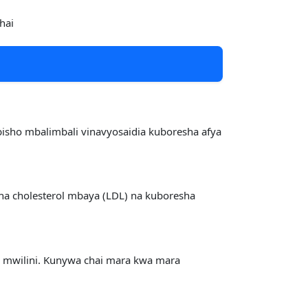
hai
utubisho mbalimbali vinavyosaidia kuboresha afya
ha cholesterol mbaya (LDL) na kuboresha
ta mwilini. Kunywa chai mara kwa mara