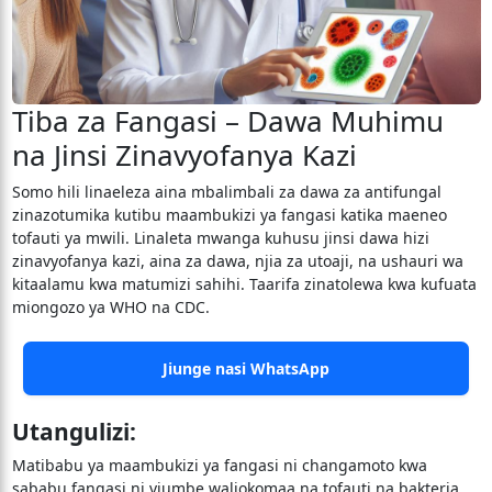
Tiba za Fangasi – Dawa Muhimu
na Jinsi Zinavyofanya Kazi
Somo hili linaeleza aina mbalimbali za dawa za antifungal
zinazotumika kutibu maambukizi ya fangasi katika maeneo
tofauti ya mwili. Linaleta mwanga kuhusu jinsi dawa hizi
zinavyofanya kazi, aina za dawa, njia za utoaji, na ushauri wa
kitaalamu kwa matumizi sahihi. Taarifa zinatolewa kwa kufuata
miongozo ya WHO na CDC.
Jiunge nasi WhatsApp
Utangulizi:
Matibabu ya maambukizi ya fangasi ni changamoto kwa
sababu fangasi ni viumbe waliokomaa na tofauti na bakteria,