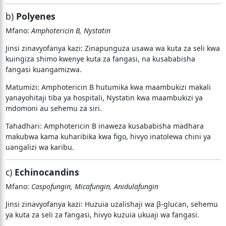
b)
Polyenes
Mfano:
Amphotericin B, Nystatin
Jinsi zinavyofanya kazi: Zinapunguza usawa wa kuta za seli kwa
kuingiza shimo kwenye kuta za fangasi, na kusababisha
fangasi kuangamizwa.
Matumizi: Amphotericin B hutumika kwa maambukizi makali
yanayohitaji tiba ya hospitali, Nystatin kwa maambukizi ya
mdomoni au sehemu za siri.
Tahadhari: Amphotericin B inaweza kusababisha madhara
makubwa kama kuharibika kwa figo, hivyo inatolewa chini ya
uangalizi wa karibu.
c)
Echinocandins
Mfano:
Caspofungin, Micafungin, Anidulafungin
Jinsi zinavyofanya kazi: Huzuia uzalishaji wa β-glucan, sehemu
ya kuta za seli za fangasi, hivyo kuzuia ukuaji wa fangasi.