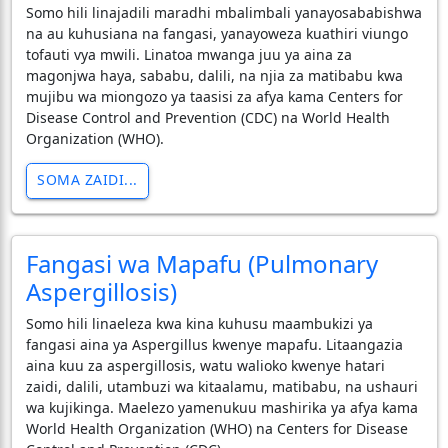
Somo hili linajadili maradhi mbalimbali yanayosababishwa
na au kuhusiana na fangasi, yanayoweza kuathiri viungo
tofauti vya mwili. Linatoa mwanga juu ya aina za
magonjwa haya, sababu, dalili, na njia za matibabu kwa
mujibu wa miongozo ya taasisi za afya kama Centers for
Disease Control and Prevention (CDC) na World Health
Organization (WHO).
SOMA ZAIDI...
Fangasi wa Mapafu (Pulmonary
Aspergillosis)
Somo hili linaeleza kwa kina kuhusu maambukizi ya
fangasi aina ya Aspergillus kwenye mapafu. Litaangazia
aina kuu za aspergillosis, watu walioko kwenye hatari
zaidi, dalili, utambuzi wa kitaalamu, matibabu, na ushauri
wa kujikinga. Maelezo yamenukuu mashirika ya afya kama
World Health Organization (WHO) na Centers for Disease