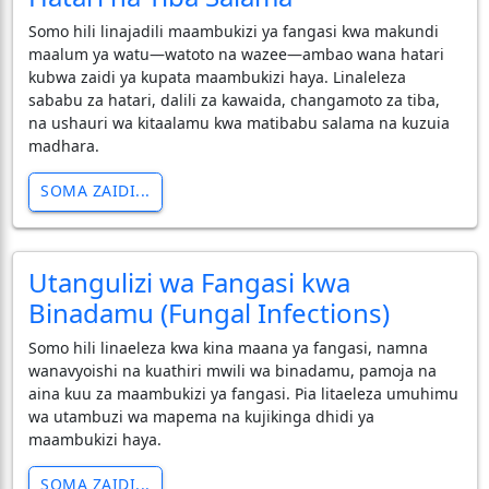
Somo hili linajadili maambukizi ya fangasi kwa makundi
maalum ya watu—watoto na wazee—ambao wana hatari
kubwa zaidi ya kupata maambukizi haya. Linaleleza
sababu za hatari, dalili za kawaida, changamoto za tiba,
na ushauri wa kitaalamu kwa matibabu salama na kuzuia
madhara.
SOMA ZAIDI...
Utangulizi wa Fangasi kwa
Binadamu (Fungal Infections)
Somo hili linaeleza kwa kina maana ya fangasi, namna
wanavyoishi na kuathiri mwili wa binadamu, pamoja na
aina kuu za maambukizi ya fangasi. Pia litaeleza umuhimu
wa utambuzi wa mapema na kujikinga dhidi ya
maambukizi haya.
SOMA ZAIDI...