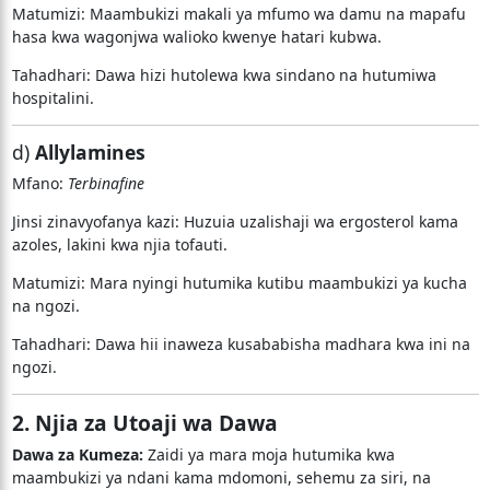
Matumizi: Maambukizi makali ya mfumo wa damu na mapafu
hasa kwa wagonjwa walioko kwenye hatari kubwa.
Tahadhari: Dawa hizi hutolewa kwa sindano na hutumiwa
hospitalini.
d)
Allylamines
Mfano:
Terbinafine
Jinsi zinavyofanya kazi: Huzuia uzalishaji wa ergosterol kama
azoles, lakini kwa njia tofauti.
Matumizi: Mara nyingi hutumika kutibu maambukizi ya kucha
na ngozi.
Tahadhari: Dawa hii inaweza kusababisha madhara kwa ini na
ngozi.
2. Njia za Utoaji wa Dawa
Dawa za Kumeza:
Zaidi ya mara moja hutumika kwa
maambukizi ya ndani kama mdomoni, sehemu za siri, na