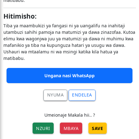
matibabu.
Hitimisho:
Tiba ya maambukizi ya fangasi ni ya uangalifu na inahitaji
utambuzi sahihi pamoja na matumizi ya dawa zinazofaa. Kutoa
elimu kwa wagonjwa juu ya matumizi ya dawa ni muhimu kwa
mafanikio ya tiba na kupunguza hatari ya usugu wa dawa.
Ushauri wa mtaalamu ni wa msingi katika kila hatua ya
matibabu.
Ungana nasi WhatsApp
NYUMA
ENDELEA
Umeionaje Makala hii.. ?
NZURI
MBAYA
SAVE