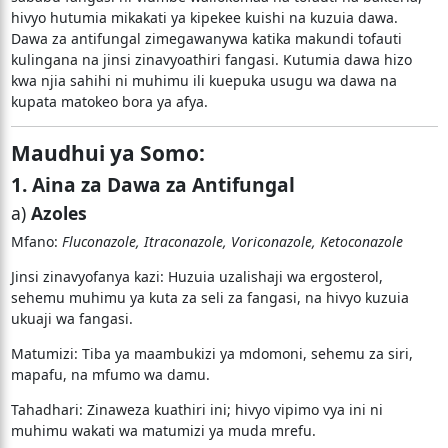
hivyo hutumia mikakati ya kipekee kuishi na kuzuia dawa.
Dawa za antifungal zimegawanywa katika makundi tofauti
kulingana na jinsi zinavyoathiri fangasi. Kutumia dawa hizo
kwa njia sahihi ni muhimu ili kuepuka usugu wa dawa na
kupata matokeo bora ya afya.
Maudhui ya Somo:
1. Aina za Dawa za Antifungal
a)
Azoles
Mfano:
Fluconazole, Itraconazole, Voriconazole, Ketoconazole
Jinsi zinavyofanya kazi: Huzuia uzalishaji wa ergosterol,
sehemu muhimu ya kuta za seli za fangasi, na hivyo kuzuia
ukuaji wa fangasi.
Matumizi: Tiba ya maambukizi ya mdomoni, sehemu za siri,
mapafu, na mfumo wa damu.
Tahadhari: Zinaweza kuathiri ini; hivyo vipimo vya ini ni
muhimu wakati wa matumizi ya muda mrefu.