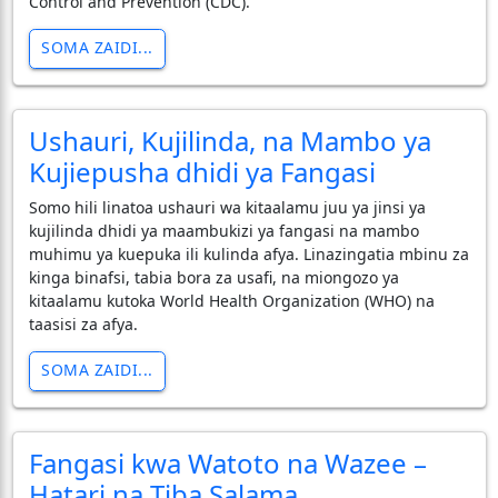
Control and Prevention (CDC).
SOMA ZAIDI...
Ushauri, Kujilinda, na Mambo ya
Kujiepusha dhidi ya Fangasi
Somo hili linatoa ushauri wa kitaalamu juu ya jinsi ya
kujilinda dhidi ya maambukizi ya fangasi na mambo
muhimu ya kuepuka ili kulinda afya. Linazingatia mbinu za
kinga binafsi, tabia bora za usafi, na miongozo ya
kitaalamu kutoka World Health Organization (WHO) na
taasisi za afya.
SOMA ZAIDI...
Fangasi kwa Watoto na Wazee –
Hatari na Tiba Salama