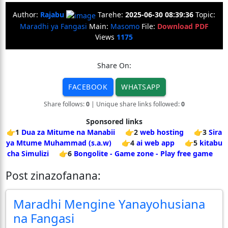
Author:
Rajabu
Tarehe:
2025-06-30 08:39:36
Topic:
Maradhi ya Fangasi
Main:
Masomo
File:
Download PDF
Views
1175
Share On:
FACEBOOK
WHATSAPP
Share follows:
0
| Unique share links followed:
0
Sponsored links
👉1
Dua za Mitume na Manabii
👉2
web hosting
👉3
Sira
ya Mtume Muhammad (s.a.w)
👉4
ai web app
👉5
kitabu
cha Simulizi
👉6
Bongolite - Game zone - Play free game
Post zinazofanana:
Maradhi Mengine Yanayohusiana
na Fangasi