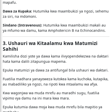
mapafu.
Dawa za Kupaka:
Hutumika kwa maambukizi ya ngozi, sehemu
za siri, na mdomoni.
Sindano (Intravenous):
Hutumika kwa maambukizi makali au
ya mfumo wa damu, kama Amphotericin B na Echinocandins.
3. Ushauri wa Kitaalamu kwa Matumizi
Sahihi
Kamilisha dozi yote ya dawa kama ilivyopendekezwa na daktari
hata kama dalili zitapungua mapema.
Epuka matumizi ya dawa za antifungal bila ushauri wa daktari.
Fuatilia madhara yanayoweza kutokea kama kuchoka, kutapika,
au mabadiliko ya ngozi, na ripoti kwa mtaalamu wa afya.
Kwa wagonjwa wa muda mrefu au maradhi sugu, fuatilia
vipimo vya damu na ini mara kwa mara.
Epuka kutumia dawa moja kwa muda mrefu bila mapitio ya