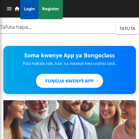
Login
Register
TAFUTA
Soma kwenye App ya Bongoclass
Pata makala zote, kozi, na maswali kwa urahisi zaidi.
FUNGUA KWENYE APP