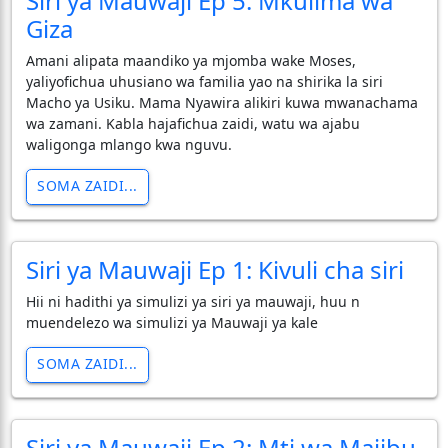
Siri ya Mauwaji Ep 5: Mkulima wa
Giza
Amani alipata maandiko ya mjomba wake Moses,
yaliyofichua uhusiano wa familia yao na shirika la siri
Macho ya Usiku. Mama Nyawira alikiri kuwa mwanachama
wa zamani. Kabla hajafichua zaidi, watu wa ajabu
waligonga mlango kwa nguvu.
SOMA ZAIDI...
Siri ya Mauwaji Ep 1: Kivuli cha siri
Hii ni hadithi ya simulizi ya siri ya mauwaji, huu n
muendelezo wa simulizi ya Mauwaji ya kale
SOMA ZAIDI...
Siri ya Mauwaji Ep 2: Mti wa Majibu