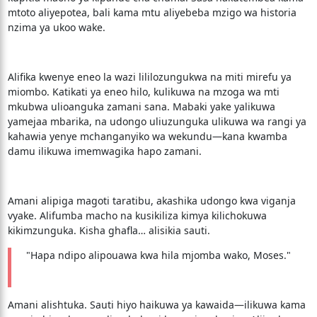
mtoto aliyepotea, bali kama mtu aliyebeba mzigo wa historia
nzima ya ukoo wake.
Alifika kwenye eneo la wazi lililozungukwa na miti mirefu ya
miombo. Katikati ya eneo hilo, kulikuwa na mzoga wa mti
mkubwa ulioanguka zamani sana. Mabaki yake yalikuwa
yamejaa mbarika, na udongo uliuzunguka ulikuwa wa rangi ya
kahawia yenye mchanganyiko wa wekundu—kana kwamba
damu ilikuwa imemwagika hapo zamani.
Amani alipiga magoti taratibu, akashika udongo kwa viganja
vyake. Alifumba macho na kusikiliza kimya kilichokuwa
kikimzunguka. Kisha ghafla… alisikia sauti.
"Hapa ndipo alipouawa kwa hila mjomba wako, Moses."
Amani alishtuka. Sauti hiyo haikuwa ya kawaida—ilikuwa kama