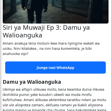
Siri ya Muwaji Ep 3: Damu ya
Walioanguka
Amani anakuja tena msituni kwa mara nyingine wakati wa
usiku. Nini kitatokea , na nini hasa kumemleta, je bibi
anahusika vipi?
Jiunge nasi WhatsApp
Damu ya Walioanguka
Ukimya wa alfajiri ulikuwa mzito, kana kwamba dunia ilikuwa
ikishikilia pumzi yake kusubiri ukweli wa muda mrefu
kufichuliwa. Amani alikuwa akitembea taratibu ndani ya msitu
ule ule aliopotea zamani, akifuata ramani ya kiakili aliyoiona
kupitia maono ya kipande cha chuma. Sasa hakutembea kama