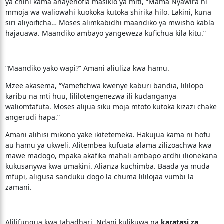
ya chini kama anayehofia masikio ya miti, “Mama Nyawira ni
mmoja wa waliowahi kuokoka kutoka shirika hilo. Lakini, kuna
siri aliyoificha… Moses alimkabidhi maandiko ya mwisho kabla
hajauawa. Maandiko ambayo yangeweza kufichua kila kitu.”
“Maandiko yako wapi?” Amani aliuliza kwa hamu.
Mzee akasema, “Yamefichwa kwenye kaburi bandia, lililopo
karibu na mti huu, lililotengenezwa ili kudanganya
waliomtafuta. Moses alijua siku moja mtoto kutoka kizazi chake
angerudi hapa.”
Amani alihisi mikono yake ikitetemeka. Hakujua kama ni hofu
au hamu ya ukweli. Alitembea kufuata alama zilizoachwa kwa
mawe madogo, mpaka akafika mahali ambapo ardhi ilionekana
kukusanywa kwa umakini. Alianza kuchimba. Baada ya muda
mfupi, aligusa sanduku dogo la chuma lililojaa vumbi la
zamani.
Alilifungua kwa tahadhari. Ndani kulikuwa na
karatasi za