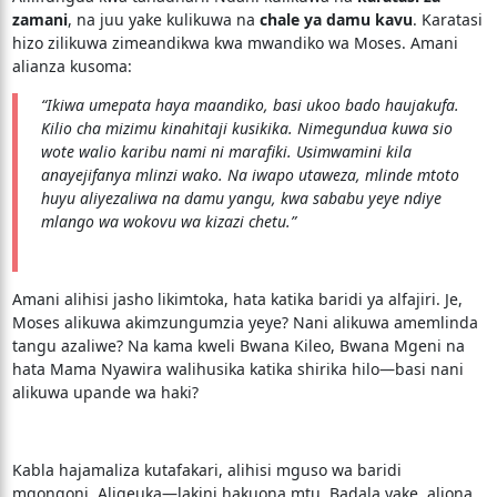
zamani
, na juu yake kulikuwa na
chale ya damu kavu
. Karatasi
hizo zilikuwa zimeandikwa kwa mwandiko wa Moses. Amani
alianza kusoma:
“Ikiwa umepata haya maandiko, basi ukoo bado haujakufa.
Kilio cha mizimu kinahitaji kusikika. Nimegundua kuwa sio
wote walio karibu nami ni marafiki. Usimwamini kila
anayejifanya mlinzi wako. Na iwapo utaweza, mlinde mtoto
huyu aliyezaliwa na damu yangu, kwa sababu yeye ndiye
mlango wa wokovu wa kizazi chetu.”
Amani alihisi jasho likimtoka, hata katika baridi ya alfajiri. Je,
Moses alikuwa akimzungumzia yeye? Nani alikuwa amemlinda
tangu azaliwe? Na kama kweli Bwana Kileo, Bwana Mgeni na
hata Mama Nyawira walihusika katika shirika hilo—basi nani
alikuwa upande wa haki?
Kabla hajamaliza kutafakari, alihisi mguso wa baridi
mgongoni. Aligeuka—lakini hakuona mtu. Badala yake, aliona