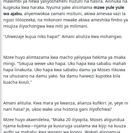
mawimbi ya hewa yaliyosheheni huzuni na hasira. Aliinuka na
kugeuka kwa haraka. Nyuma yake alisimama
mzee yule yule
wa ajabu
, aliyemwokoa zamani msituni, akiwa amevaa vazi la
ngozi lililozeeka, na mikononi mwake akiwa ameshika fimbo ya
miujiza iliyochongwa kwa miti ya milimani.
"Uliwezaje kujua niko hapa?" Amani aliuliza kwa mshangao.
Mzee huyo alimtazama kwa macho yaliyojaa hekima ya miaka
mingi. “Sikujua wewe uko hapa. Uko hapa kwa sababu mahali
hapa linakuita. Uko hapa kwa sababu damu ya Moses ilikuwa
na uhusiano na damu yako. Na damu haiwezi kupotea bila
kuacha kivuli.”
Amani alitulia. Kwa mara ya kwanza, alianza kufikiri: je, yeye ni
nani hasa? Je, ukoo wake una historia gani iliyofichwa?
Mzee huyo akaendelea, “Miaka 20 iliyopita, Moses aligundua
njama kubwa—njama ya kuvuruga usalama wa kijiji na kuuza
ardhi ya mababu kwa wageni wa kigeni. Wakati alipoamua