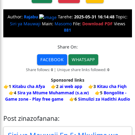
Author:
Rajabu
Tarehe:
2025-05-31 16:14:48
Topic:
Siri ya Mauwaji
Main:
Masomo
File:
Download PDF
Views
881
Share On:
FACEBOOK
WHATSAPP
Share follows:
0
| Unique share links followed:
0
Sponsored links
👉1
Kitabu cha Afya
👉2
ai web app
👉3
Kitau cha Fiqh
👉4
Sira ya Mtume Muhammad (s.a.w)
👉5
Bongolite -
Game zone - Play free game
👉6
Simulizi za Hadithi Audio
Post zinazofanana: