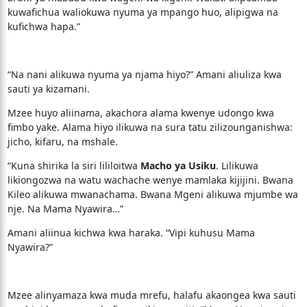
kuwafichua waliokuwa nyuma ya mpango huo, alipigwa na
kufichwa hapa.”
“Na nani alikuwa nyuma ya njama hiyo?” Amani aliuliza kwa
sauti ya kizamani.
Mzee huyo aliinama, akachora alama kwenye udongo kwa
fimbo yake. Alama hiyo ilikuwa na sura tatu zilizounganishwa:
jicho, kifaru, na mshale.
“Kuna shirika la siri lililoitwa
Macho ya Usiku
. Lilikuwa
likiongozwa na watu wachache wenye mamlaka kijijini. Bwana
Kileo alikuwa mwanachama. Bwana Mgeni alikuwa mjumbe wa
nje. Na Mama Nyawira…”
Amani aliinua kichwa kwa haraka. “Vipi kuhusu Mama
Nyawira?”
Mzee alinyamaza kwa muda mrefu, halafu akaongea kwa sauti