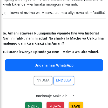
kivuli kikienda kwa haraka miongoni mwa miti.
Je, ilikuwa ni mzimu wa Moses… au mtu aliyekuwa akimfuatilia?
Je, Amani ataweza kuunganisha vipande hivi vya historia?
Nani ni rafiki, nani ni adui? Na shirika la Macho ya Usiku lina
malengo gani kwa kizazi cha Amani?
Tukutane kwenye Episode ya Nne – Mzimu wa Ukombozi.
Ungana nasi WhatsApp
NYUMA
ENDELEA
Umeionaje Makala hii.. ?
NZURI
MBAYA
SAVE