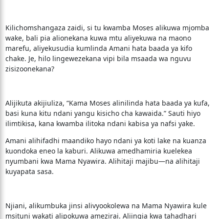
Kilichomshangaza zaidi, si tu kwamba Moses alikuwa mjomba
wake, bali pia alionekana kuwa mtu aliyekuwa na maono
marefu, aliyekusudia kumlinda Amani hata baada ya kifo
chake. Je, hilo lingewezekana vipi bila msaada wa nguvu
zisizoonekana?
Alijikuta akijiuliza, “Kama Moses alinilinda hata baada ya kufa,
basi kuna kitu ndani yangu kisicho cha kawaida.” Sauti hiyo
ilimtikisa, kana kwamba ilitoka ndani kabisa ya nafsi yake.
Amani alihifadhi maandiko hayo ndani ya koti lake na kuanza
kuondoka eneo la kaburi. Alikuwa amedhamiria kuelekea
nyumbani kwa Mama Nyawira. Alihitaji majibu—na alihitaji
kuyapata sasa.
Njiani, alikumbuka jinsi alivyookolewa na Mama Nyawira kule
msituni wakati alipokuwa amezirai. Aliingia kwa tahadhari