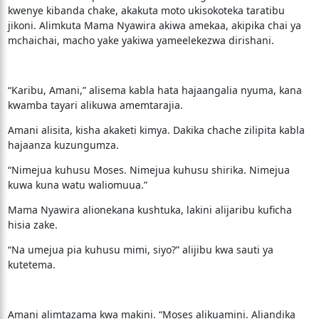
kwenye kibanda chake, akakuta moto ukisokoteka taratibu
jikoni. Alimkuta Mama Nyawira akiwa amekaa, akipika chai ya
mchaichai, macho yake yakiwa yameelekezwa dirishani.
“Karibu, Amani,” alisema kabla hata hajaangalia nyuma, kana
kwamba tayari alikuwa amemtarajia.
Amani alisita, kisha akaketi kimya. Dakika chache zilipita kabla
hajaanza kuzungumza.
“Nimejua kuhusu Moses. Nimejua kuhusu shirika. Nimejua
kuwa kuna watu waliomuua.”
Mama Nyawira alionekana kushtuka, lakini alijaribu kuficha
hisia zake.
“Na umejua pia kuhusu mimi, siyo?” alijibu kwa sauti ya
kutetema.
Amani alimtazama kwa makini. “Moses alikuamini. Aliandika