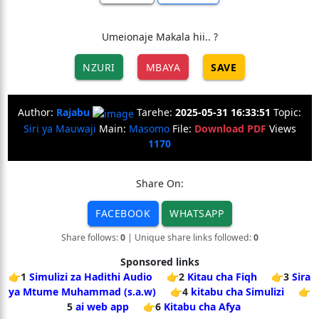
Umeionaje Makala hii.. ?
NZURI
MBAYA
SAVE
Author:
Rajabu
Tarehe:
2025-05-31 16:33:51
Topic:
Siri ya Mauwaji
Main:
Masomo
File:
Download PDF
Views
1170
Share On:
FACEBOOK
WHATSAPP
Share follows:
0
| Unique share links followed:
0
Sponsored links
👉1
Simulizi za Hadithi Audio
👉2
Kitau cha Fiqh
👉3
Sira
ya Mtume Muhammad (s.a.w)
👉4
kitabu cha Simulizi
👉
5
ai web app
👉6
Kitabu cha Afya