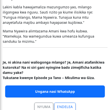
Lakini kabla hawajamaliza mazungumzo yao, milango
iligongwa kwa nguvu. Sauti nzito ya kiume ilisikika nje:
“Fungua mlango, Mama Nyawira. Tunajua kuna mtu
anayetafuta majibu ambayo hayapaswi kujibiwa.”
Mama Nyawira alimtazama Amani kwa hofu kubwa.
“Wamekuja. Na wamegundua kuwa umeanza kufungua
sanduku la mizimu.”
Je, ni akina nani waliogonga mlango? Je, Amani atafanikiwa
kutoroka? Na ni siri gani nyingine bado zimejificha katika
damu yake?
Tukutane kwenye Episode ya Tano – Mkulima wa Giza.
Ungana nasi WhatsApp
NYUMA
ENDELEA