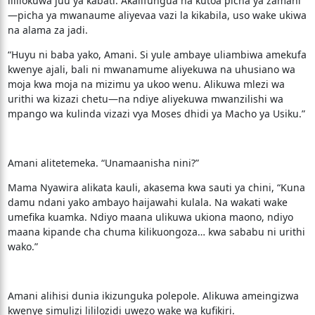
lililokuwa juu ya kabati. Akalifungua na kutoa picha ya zamani
—picha ya mwanaume aliyevaa vazi la kikabila, uso wake ukiwa
na alama za jadi.
“Huyu ni baba yako, Amani. Si yule ambaye uliambiwa amekufa
kwenye ajali, bali ni mwanamume aliyekuwa na uhusiano wa
moja kwa moja na mizimu ya ukoo wenu. Alikuwa mlezi wa
urithi wa kizazi chetu—na ndiye aliyekuwa mwanzilishi wa
mpango wa kulinda vizazi vya Moses dhidi ya Macho ya Usiku.”
Amani alitetemeka. “Unamaanisha nini?”
Mama Nyawira alikata kauli, akasema kwa sauti ya chini, “Kuna
damu ndani yako ambayo haijawahi kulala. Na wakati wake
umefika kuamka. Ndiyo maana ulikuwa ukiona maono, ndiyo
maana kipande cha chuma kilikuongoza… kwa sababu ni urithi
wako.”
Amani alihisi dunia ikizunguka polepole. Alikuwa ameingizwa
kwenye simulizi lililozidi uwezo wake wa kufikiri.