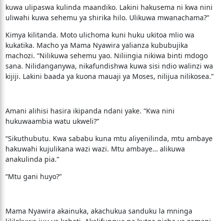
kuwa ulipaswa kulinda maandiko. Lakini hakusema ni kwa nini
uliwahi kuwa sehemu ya shirika hilo. Ulikuwa mwanachama?”
Kimya kilitanda. Moto ulichoma kuni huku ukitoa mlio wa
kukatika. Macho ya Mama Nyawira yalianza kububujika
machozi. “Nilikuwa sehemu yao. Niliingia nikiwa binti mdogo
sana. Nilidanganywa, nikafundishwa kuwa sisi ndio walinzi wa
kijiji. Lakini baada ya kuona mauaji ya Moses, nilijua nilikosea.”
Amani alihisi hasira ikipanda ndani yake. “Kwa nini
hukuwaambia watu ukweli?”
“Sikuthubutu. Kwa sababu kuna mtu aliyenilinda, mtu ambaye
hakuwahi kujulikana wazi wazi. Mtu ambaye… alikuwa
anakulinda pia.”
“Mtu gani huyo?”
Mama Nyawira akainuka, akachukua sanduku la mninga