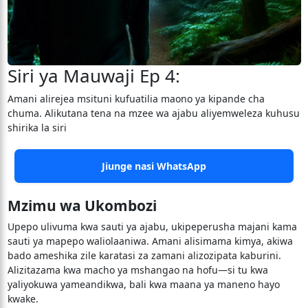
Siri ya Mauwaji Ep 4:
Amani alirejea msituni kufuatilia maono ya kipande cha
chuma. Alikutana tena na mzee wa ajabu aliyemweleza kuhusu
shirika la siri
Jiunge nasi WhatsApp
Mzimu wa Ukombozi
Upepo ulivuma kwa sauti ya ajabu, ukipeperusha majani kama
sauti ya mapepo waliolaaniwa. Amani alisimama kimya, akiwa
bado ameshika zile karatasi za zamani alizozipata kaburini.
Alizitazama kwa macho ya mshangao na hofu—si tu kwa
yaliyokuwa yameandikwa, bali kwa maana ya maneno hayo
kwake.