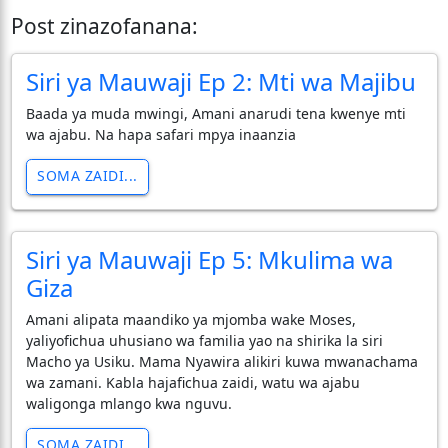
Post zinazofanana:
Siri ya Mauwaji Ep 2: Mti wa Majibu
Baada ya muda mwingi, Amani anarudi tena kwenye mti
wa ajabu. Na hapa safari mpya inaanzia
SOMA ZAIDI...
Siri ya Mauwaji Ep 5: Mkulima wa
Giza
Amani alipata maandiko ya mjomba wake Moses,
yaliyofichua uhusiano wa familia yao na shirika la siri
Macho ya Usiku. Mama Nyawira alikiri kuwa mwanachama
wa zamani. Kabla hajafichua zaidi, watu wa ajabu
waligonga mlango kwa nguvu.
SOMA ZAIDI...