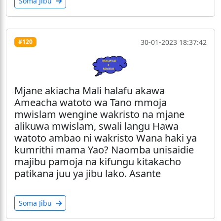
Soma Jibu
30-01-2023 18:37:42
#120
Mjane akiacha Mali halafu akawa
Ameacha watoto wa Tano mmoja
mwislam wengine wakristo na mjane
alikuwa mwislam, swali langu Hawa
watoto ambao ni wakristo Wana haki ya
kumrithi mama Yao? Naomba unisaidie
majibu pamoja na kifungu kitakacho
patikana juu ya jibu lako. Asante
Soma Jibu