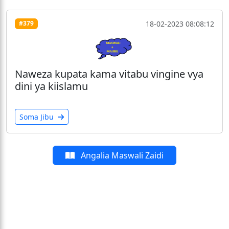
18-02-2023 08:08:12
#379
Naweza kupata kama vitabu vingine vya
dini ya kiislamu
Soma Jibu
Angalia Maswali Zaidi