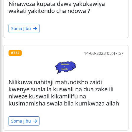
Ninaweza kupata dawa yakukawiya
wakati yakitendo cha ndowa ?
Soma Jibu
14-03-2023 05:47:57
#732
Nilikuwa nahitaji mafundisho zaidi
kwenye suala la kuswali na dua zake ili
niweze kuswali kikamilifu na
kusimamisha swala bila kumkwaza allah
Soma Jibu