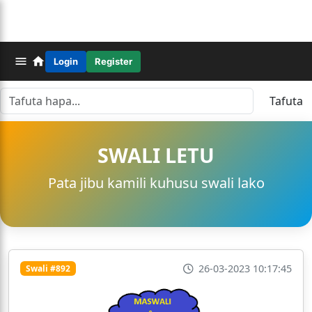
Login
Register
Tafuta
SWALI LETU
Pata jibu kamili kuhusu swali lako
26-03-2023 10:17:45
Swali #892