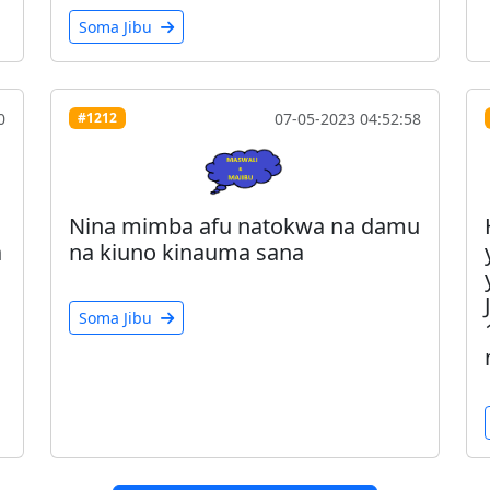
Soma Jibu
0
07-05-2023 04:52:58
#1212
Nina mimba afu natokwa na damu
a
na kiuno kinauma sana
Soma Jibu