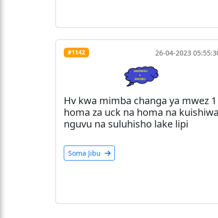
26-04-2023 05:55:3
#1142
Hv kwa mimba changa ya mwez 1
homa za uck na homa na kuishiw
nguvu na suluhisho lake lipi
Soma Jibu