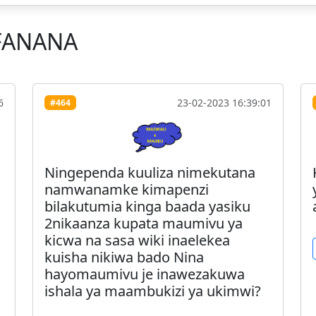
FANANA
6
23-02-2023 16:39:01
#464
Ningependa kuuliza nimekutana
namwanamke kimapenzi
bilakutumia kinga baada yasiku
2nikaanza kupata maumivu ya
kicwa na sasa wiki inaelekea
kuisha nikiwa bado Nina
hayomaumivu je inawezakuwa
ishala ya maambukizi ya ukimwi?