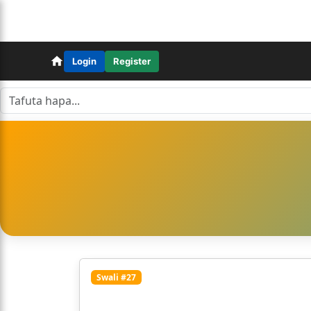
Login
Register
Swali #27