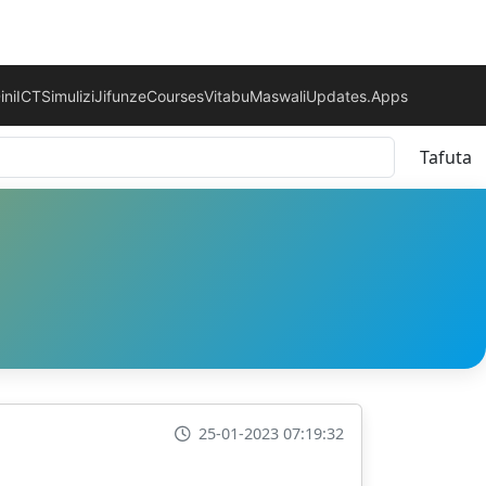
ini
ICT
Simulizi
Jifunze
Courses
Vitabu
Maswali
Updates.
Apps
Tafuta
25-01-2023 07:19:32