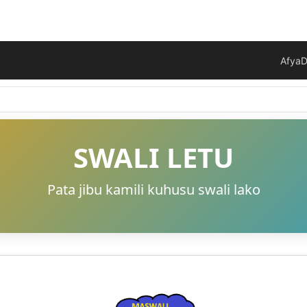
Afya
D
SWALI LETU
Pata jibu kamili kuhusu swali lako