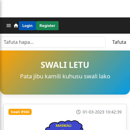
Login
Register
Tafuta
SWALI LETU
Pata jibu kamili kuhusu swali lako
01-03-2023 10:42:39
Swali #566