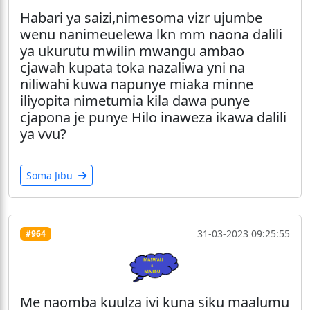
Habari ya saizi,nimesoma vizr ujumbe
wenu nanimeuelewa lkn mm naona dalili
ya ukurutu mwilin mwangu ambao
cjawah kupata toka nazaliwa yni na
niliwahi kuwa napunye miaka minne
iliyopita nimetumia kila dawa punye
cjapona je punye Hilo inaweza ikawa dalili
ya vvu?
Soma Jibu
31-03-2023 09:25:55
#964
Me naomba kuulza ivi kuna siku maalumu