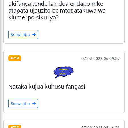
ukifanya tendo la ndoa endapo mke
atapata ujauzito bc mtot atakuwa wa
kiume ipo siku iyo?
Soma Jibu
07-02-2023 06:09:57
#219
Nataka kujua kuhusu fangasi
Soma Jibu
07-02-2023 05:44:21
#212