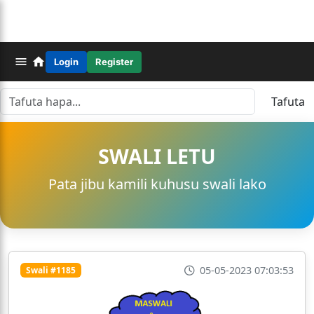
Login
Register
Tafuta
SWALI LETU
Pata jibu kamili kuhusu swali lako
05-05-2023 07:03:53
Swali #1185