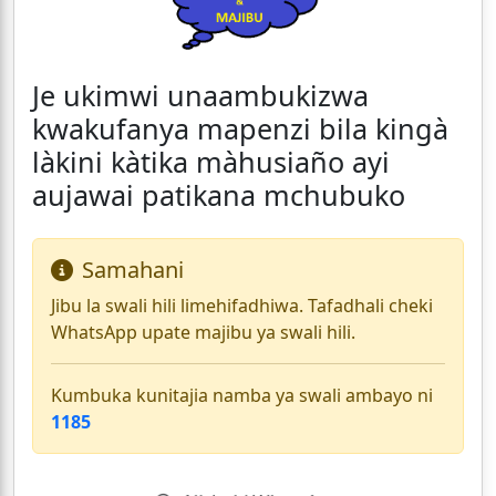
Je ukimwi unaambukizwa
kwakufanya mapenzi bila kingà
làkini kàtika màhusiaño ayi
aujawai patikana mchubuko
Samahani
Jibu la swali hili limehifadhiwa. Tafadhali cheki
WhatsApp upate majibu ya swali hili.
Kumbuka kunitajia namba ya swali ambayo ni
1185