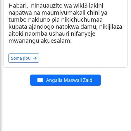
Habari, ninauauzito wa wiki3 lakini
napatwa na maumivumakali chini ya
tumbo nakiuno pia nikichuchumaa
kupata ajandogo natokwa damu, nikijilaza
aitoki naomba ushauri nifanyeje
mwanangu akuesalam!
Soma Jibu
Angalia Maswali Zaidi