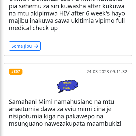
pia sehemu za siri kuwasha after kukuwa
na mtu akipimwa HIV after 6 week's hayo
majibu inakuwa sawa ukitimia vipimo full
medical check up
Soma Jibu
24-03-2023 09:11:32
#857
Samahani Mimi namahusiano na mtu
anaetumia dawa za vviu mimi cina je
nisipotumia kiga na pakawepo na
msunguano nawezakupata maambukizi