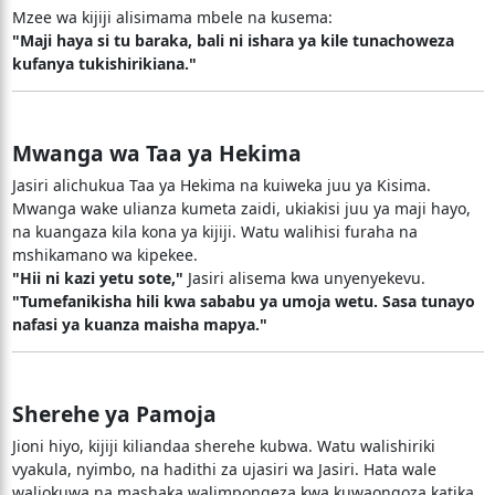
Mzee wa kijiji alisimama mbele na kusema:
"Maji haya si tu baraka, bali ni ishara ya kile tunachoweza
kufanya tukishirikiana."
Mwanga wa Taa ya Hekima
Jasiri alichukua Taa ya Hekima na kuiweka juu ya Kisima.
Mwanga wake ulianza kumeta zaidi, ukiakisi juu ya maji hayo,
na kuangaza kila kona ya kijiji. Watu walihisi furaha na
mshikamano wa kipekee.
"Hii ni kazi yetu sote,"
Jasiri alisema kwa unyenyekevu.
"Tumefanikisha hili kwa sababu ya umoja wetu. Sasa tunayo
nafasi ya kuanza maisha mapya."
Sherehe ya Pamoja
Jioni hiyo, kijiji kiliandaa sherehe kubwa. Watu walishiriki
vyakula, nyimbo, na hadithi za ujasiri wa Jasiri. Hata wale
waliokuwa na mashaka walimpongeza kwa kuwaongoza katika