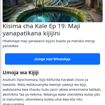
Kisima cha Kale Ep 19: Maji
yanapatikana kijijini
HHatimaye maji yanawasili kijijini baada ya matukio mengi
yaliotokea.
Jiunge nasi WhatsApp
Umoja wa Kijiji
Asubuhi ilipochomoza, kijiji kilifurika harakati zisizo za
kawaida. Watu walikusanyika kwenye uwanja wa kijiji,
wakitazama kwa shauku huku Jasiri akiwa amesimama katikati,
akishikilia Taa ya Hekima. Mwanga wake uliendelea kutoa joto
la matumaini, ukionekana kuleta uhai kwa kila mtu
aliyeusogelea.