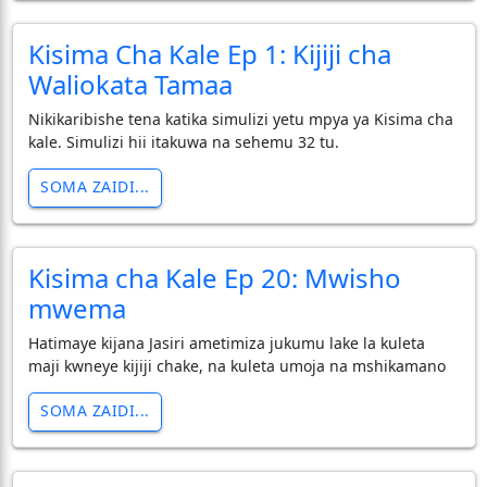
Kisima Cha Kale Ep 1: Kijiji cha
Waliokata Tamaa
Nikikaribishe tena katika simulizi yetu mpya ya Kisima cha
kale. Simulizi hii itakuwa na sehemu 32 tu.
SOMA ZAIDI...
Kisima cha Kale Ep 20: Mwisho
mwema
Hatimaye kijana Jasiri ametimiza jukumu lake la kuleta
maji kwneye kijiji chake, na kuleta umoja na mshikamano
SOMA ZAIDI...