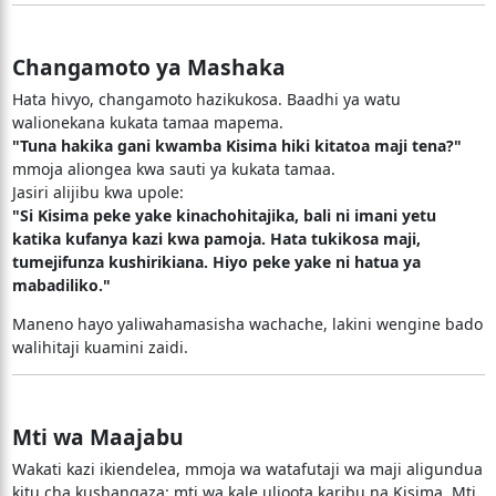
Changamoto ya Mashaka
Hata hivyo, changamoto hazikukosa. Baadhi ya watu
walionekana kukata tamaa mapema.
"Tuna hakika gani kwamba Kisima hiki kitatoa maji tena?"
mmoja aliongea kwa sauti ya kukata tamaa.
Jasiri alijibu kwa upole:
"Si Kisima peke yake kinachohitajika, bali ni imani yetu
katika kufanya kazi kwa pamoja. Hata tukikosa maji,
tumejifunza kushirikiana. Hiyo peke yake ni hatua ya
mabadiliko."
Maneno hayo yaliwahamasisha wachache, lakini wengine bado
walihitaji kuamini zaidi.
Mti wa Maajabu
Wakati kazi ikiendelea, mmoja wa watafutaji wa maji aligundua
kitu cha kushangaza: mti wa kale ulioota karibu na Kisima. Mti