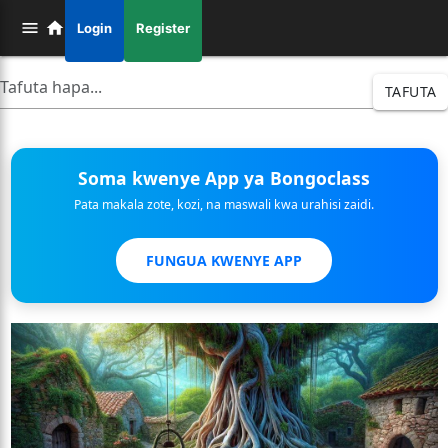
Login
Register
TAFUTA
Soma kwenye App ya Bongoclass
Pata makala zote, kozi, na maswali kwa urahisi zaidi.
FUNGUA KWENYE APP