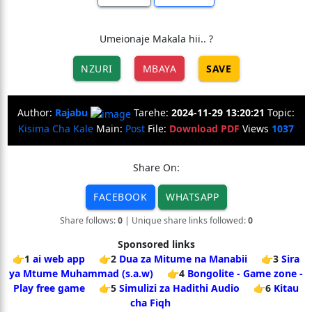
Umeionaje Makala hii.. ?
NZURI
MBAYA
SAVE
Author:
Rajabu
Tarehe:
2024-11-29 13:20:21
Topic:
Kisima Cha Kale
Main:
Post
File:
Download PDF
Views
1037
Share On:
FACEBOOK
WHATSAPP
Share follows:
0
| Unique share links followed:
0
Sponsored links
👉1
ai web app
👉2
Dua za Mitume na Manabii
👉3
Sira
ya Mtume Muhammad (s.a.w)
👉4
Bongolite - Game zone -
Play free game
👉5
Simulizi za Hadithi Audio
👉6
Kitau
cha Fiqh