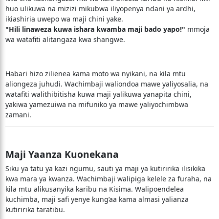
huo ulikuwa na mizizi mikubwa iliyopenya ndani ya ardhi,
ikiashiria uwepo wa maji chini yake.
"Hili linaweza kuwa ishara kwamba maji bado yapo!"
mmoja
wa watafiti alitangaza kwa shangwe.
Habari hizo zilienea kama moto wa nyikani, na kila mtu
aliongeza juhudi. Wachimbaji waliondoa mawe yaliyosalia, na
watafiti walithibitisha kuwa maji yalikuwa yanapita chini,
yakiwa yamezuiwa na mifuniko ya mawe yaliyochimbwa
zamani.
Maji Yaanza Kuonekana
Siku ya tatu ya kazi ngumu, sauti ya maji ya kutiririka ilisikika
kwa mara ya kwanza. Wachimbaji walipiga kelele za furaha, na
kila mtu alikusanyika karibu na Kisima. Walipoendelea
kuchimba, maji safi yenye kung’aa kama almasi yalianza
kutiririka taratibu.