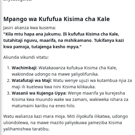
Mpango wa Kufufua Kisima cha Kale
Jasiri alianza kwa kusema:
"Kila mtu hapa ana jukumu. Ili kufufua Kisima cha Kale,
tutahitaji nguvu, maarifa, na mshikamano. Tukifanya kazi
kwa pamoja, tutajenga kesho mpya."
Aliunda vikundi vitatu:
Wachimbaji:
Watakaoanza kufukua Kisima cha Kale,
wakiondoa udongo na mawe yaliyolifunika.
Watafutaji wa Maji:
Watu wenye ujuzi wa kutambua njia za
maji ili kuelewa kwa nini Kisima kilikauka.
Wasanii wa Kujenga Upya:
Wenye maarifa ya kurejesha
Kisima kwa muundo wake wa zamani, wakiweka ishara za
matumaini karibu na eneo hilo.
Watu walianza kazi mara moja. Miti iliyokufa ilikatwa, udongo
uliondolewa, na mawe mazito yaliyokuwa yameziba Kisima
yalihamishwa taratibu.