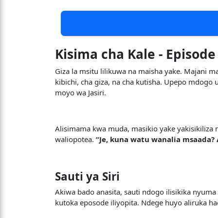
Kisima cha Kale - Episod
Giza la msitu lilikuwa na maisha yake. Majani m
kibichi, cha giza, na cha kutisha. Upepo mdog
moyo wa Jasiri.
Alisimama kwa muda, masikio yake yakisikiliza
waliopotea.
“Je, kuna watu wanalia msaada? 
Sauti ya Siri
Akiwa bado anasita, sauti ndogo ilisikika ny
kutoka eposode iliyopita. Ndege huyo aliruka ha