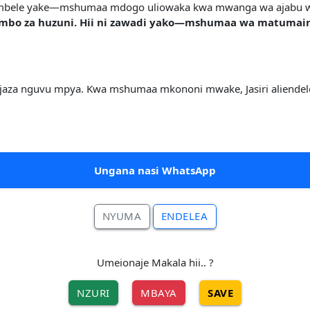
oja mbele yake—mshumaa mdogo uliowaka kwa mwanga wa ajabu wa
imbo za huzuni. Hii ni zawadi yako—mshumaa wa matumaini
 nguvu mpya. Kwa mshumaa mkononi mwake, Jasiri aliendelea mbe
Ungana nasi WhatsApp
NYUMA
ENDELEA
Umeionaje Makala hii.. ?
NZURI
MBAYA
SAVE