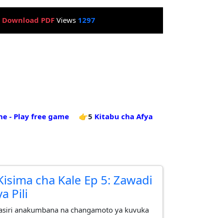
:
Download PDF
Views
1297
ne - Play free game
👉5
Kitabu cha Afya
Kisima cha Kale Ep 5: Zawadi
ya Pili
Jasiri anakumbana na changamoto ya kuvuka