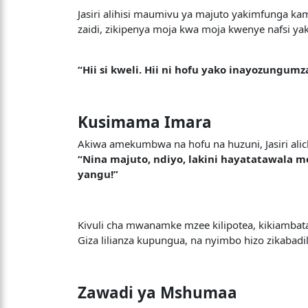
Jasiri alihisi maumivu ya majuto yakimfunga ka
zaidi, zikipenya moja kwa moja kwenye nafsi yak
“Hii si kweli. Hii ni hofu yako inayozungum
Kusimama Imara
Akiwa amekumbwa na hofu na huzuni, Jasiri al
“Nina majuto, ndiyo, lakini hayatatawala m
yangu!”
Kivuli cha mwanamke mzee kilipotea, kikiambatan
Giza lilianza kupungua, na nyimbo hizo zikaba
Zawadi ya Mshumaa