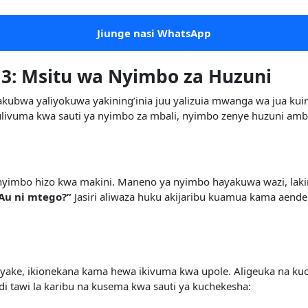
Jiunge nasi WhatsApp
e 3: Msitu wa Nyimbo za Huzuni
akubwa yaliyokuwa yakining’inia juu yalizuia mwanga wa jua kuing
o ulivuma kwa sauti ya nyimbo za mbali, nyimbo zenye huzuni a
 nyimbo hizo kwa makini. Maneno ya nyimbo hayakuwa wazi, laki
Au ni mtego?”
Jasiri aliwaza huku akijaribu kuamua kama aende
uma yake, ikionekana kama hewa ikivuma kwa upole. Aligeuka n
di tawi la karibu na kusema kwa sauti ya kuchekesha: