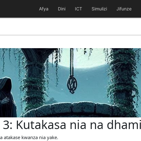
Afya
Dini
ICT
Simulizi
Jifunze
 3: Kutakasa nia na dham
iwa atakase kwanza nia yake.