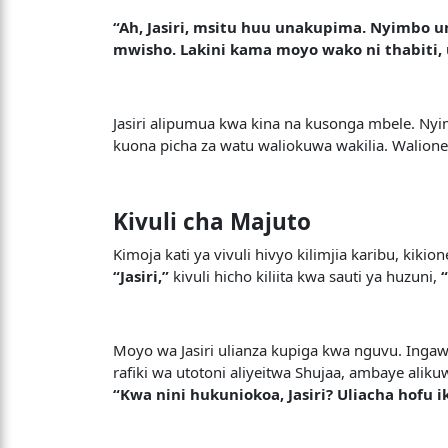
“Ah, Jasiri, msitu huu unakupima. Nyimbo u
mwisho. Lakini kama moyo wako ni thabiti, u
Jasiri alipumua kwa kina na kusonga mbele. Nyimb
kuona picha za watu waliokuwa wakilia. Walion
Kivuli cha Majuto
Kimoja kati ya vivuli hivyo kilimjia karibu,
“Jasiri,”
kivuli hicho kiliita kwa sauti ya huzuni,
Moyo wa Jasiri ulianza kupiga kwa nguvu. Ingaw
rafiki wa utotoni aliyeitwa Shujaa, ambaye al
“Kwa nini hukuniokoa, Jasiri? Uliacha hofu i