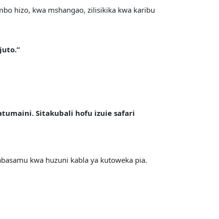
bo hizo, kwa mshangao, zilisikika kwa karibu
juto.”
maini. Sitakubali hofu izuie safari
kitabasamu kwa huzuni kabla ya kutoweka pia.