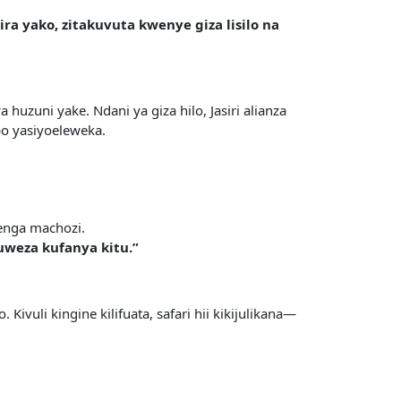
a yako, zitakuvuta kwenye giza lisilo na
huzuni yake. Ndani ya giza hilo, Jasiri alianza
bo yasiyoeleweka.
enga machozi.
uweza kufanya kitu.”
li kingine kilifuata, safari hii kikijulikana—