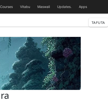
Courses
Vitabu
Maswali
Updates.
Apps
TAFUTA
ira