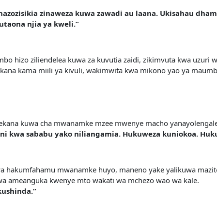
nazozisikia zinaweza kuwa zawadi au laana. Ukisahau dhamir
taona njia ya kweli.”
o hizo ziliendelea kuwa za kuvutia zaidi, zikimvuta kwa uzuri wa 
ekana kama miili ya kivuli, wakimwita kwa mikono yao ya maum
 kikionekana kuwa cha mwanamke mzee mwenye macho yanayolengal
“ni kwa sababu yako niliangamia. Hukuweza kuniokoa. Huk
a hakumfahamu mwanamke huyo, maneno yake yalikuwa mazito. Kivu
ikuwa ameanguka kwenye mto wakati wa mchezo wao wa kale.
kushinda.”