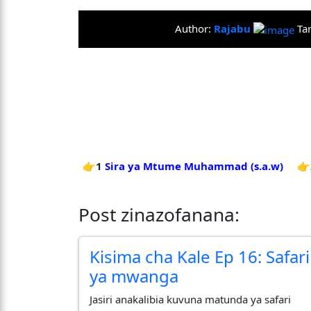
Author:
Rajabu
Ta
👉1
Sira ya Mtume Muhammad (s.a.w)
👉
Post zinazofanana:
Kisima cha Kale Ep 16: Safari
ya mwanga
Jasiri anakalibia kuvuna matunda ya safari