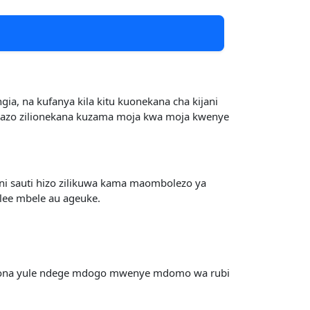
ia, na kufanya kila kitu kuonekana cha kijani
mbazo zilionekana kuzama moja kwa moja kwenye
ni sauti hizo zilikuwa kama maombolezo ya
lee mbele au ageuke.
a kuona yule ndege mdogo mwenye mdomo wa rubi