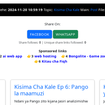
rehe:
2024-11-20 10:59:19
Topic:
Kisima Cha Kale
Main:
Post
File
Share On:
FACEBOOK
WHATSAPP
Share follows:
0
| Unique share links followed:
0
Sponsored links
2
ai web app
👉3
web hosting
👉4
Bongolite - Game zo
👉6
Kitau cha Fiqh
Kisima Cha Kale Ep 6: Pango
la maamuzi
Ndani ya Pango zito kijana Jasiri analizimishw