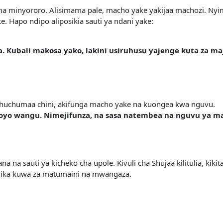
ma minyororo. Alisimama pale, macho yake yakijaa machozi. Nyim
e. Hapo ndipo aliposikia sauti ya ndani yake:
za. Kubali makosa yako, lakini usiruhusu yajenge kuta za ma
ichuchumaa chini, akifunga macho yake na kuongea kwa nguvu.
oyo wangu. Nimejifunza, na sasa natembea na nguvu ya matu
a na sauti ya kicheko cha upole. Kivuli cha Shujaa kilitulia, ki
dilika kuwa za matumaini na mwangaza.