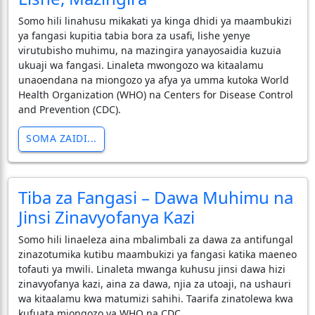
Somo hili linahusu mikakati ya kinga dhidi ya maambukizi
ya fangasi kupitia tabia bora za usafi, lishe yenye
virutubisho muhimu, na mazingira yanayosaidia kuzuia
ukuaji wa fangasi. Linaleta mwongozo wa kitaalamu
unaoendana na miongozo ya afya ya umma kutoka World
Health Organization (WHO) na Centers for Disease Control
and Prevention (CDC).
SOMA ZAIDI...
Tiba za Fangasi – Dawa Muhimu na
Jinsi Zinavyofanya Kazi
Somo hili linaeleza aina mbalimbali za dawa za antifungal
zinazotumika kutibu maambukizi ya fangasi katika maeneo
tofauti ya mwili. Linaleta mwanga kuhusu jinsi dawa hizi
zinavyofanya kazi, aina za dawa, njia za utoaji, na ushauri
wa kitaalamu kwa matumizi sahihi. Taarifa zinatolewa kwa
kufuata miongozo ya WHO na CDC.