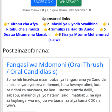
FACEBOOK
WHATSAPP
Share follows:
0
| Unique share links followed:
0
Sponsored links
👉1
Kitabu cha Afya
👉2
Tafasiri ya Riyadh Swalihina
👉3
kitabu cha Simulizi
👉4
Simulizi za Hadithi Audio
👉5
Dua za Mitume na Manabii
👉6
Sira ya Mtume Muhammad
(s.a.w)
Post zinazofanana:
Fangasi wa Mdomoni (Oral Thrush
/ Oral Candidiasis)
Somo hili linaeleza maambukizi ya fangasi aina ya Candida
albicans yanayotokea mdomoni, hasa kwenye ulimi, kuta
za ndani za mashavu, na koo. Tutazungumzia dalili,
sababu, makundi yaliyo hatarini zaidi, matibabu, na njia
za kujikinga kwa mujibu wa taasisi za afya kama CDC na
WHO.