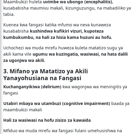
Maambukizi huleta
uvimbe wa ubongo (encephalitis)
,
kusababisha maumivu makali, kizunguzungu, na mabadiliko ya
tabia.
Kuenea kwa fangasi katika mfumo wa neva kunaweza
kusababisha
kushindwa kufikiri vizuri, kupoteza
kumbukumbu, na hali za hisia kama huzuni au hofu.
Uchochezi wa muda mrefu huweza kuleta matatizo sugu ya
akili kama vile
ugumu wa kuzingatia, wasiwasi, na hata dalili
za ugonjwa wa akili.
3. Mifano ya Matatizo ya Akili
Yanayohusiana na Fangasi
Kuchanganyikiwa (delirium)
kwa wagonjwa wa meningitis ya
fangasi
Utabiri mbaya wa utambuzi (cognitive impairment)
baada ya
maambukizi makali
Hali za wasiwasi na hofu zisizo za kawaida
Mfiduo wa muda mrefu wa fangasi fulani umehusishwa na