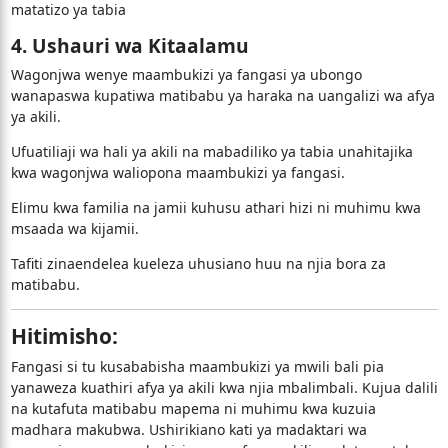
matatizo ya tabia
4. Ushauri wa Kitaalamu
Wagonjwa wenye maambukizi ya fangasi ya ubongo
wanapaswa kupatiwa matibabu ya haraka na uangalizi wa afya
ya akili.
Ufuatiliaji wa hali ya akili na mabadiliko ya tabia unahitajika
kwa wagonjwa waliopona maambukizi ya fangasi.
Elimu kwa familia na jamii kuhusu athari hizi ni muhimu kwa
msaada wa kijamii.
Tafiti zinaendelea kueleza uhusiano huu na njia bora za
matibabu.
Hitimisho:
Fangasi si tu kusababisha maambukizi ya mwili bali pia
yanaweza kuathiri afya ya akili kwa njia mbalimbali. Kujua dalili
na kutafuta matibabu mapema ni muhimu kwa kuzuia
madhara makubwa. Ushirikiano kati ya madaktari wa