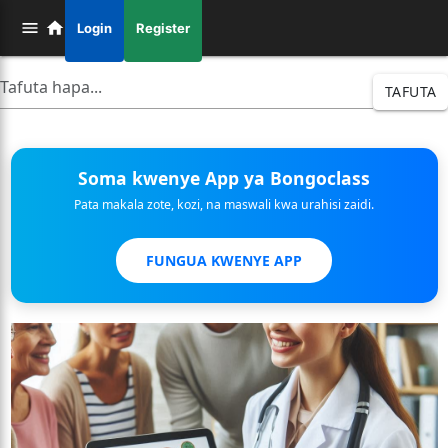
Login
Register
TAFUTA
Soma kwenye App ya Bongoclass
Pata makala zote, kozi, na maswali kwa urahisi zaidi.
FUNGUA KWENYE APP