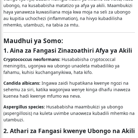
ubongo, na kusababisha matatizo ya afya ya akili. Maambukizi
haya yanaweza kuwasiliana moja kwa moja na seli za ubongo
au kupitia uchochezi (inflammation), na hivyo kubadilisha
mhemko, utambuzi, na tabia za mtu.
Maudhui ya Somo:
1. Aina za Fangasi Zinazoathiri Afya ya Akili
Cryptococcus neoformans:
Husababisha cryptococcal
meningitis, ugonjwa wa ubongo unaoleta mabadiliko ya
fahamu, kuhisi kuchanganyikiwa, hata kifo.
Candida albicans:
Ingawa zaidi hupatikana kwenye ngozi na
sehemu za siri, katika wagonjwa wenye kinga dhaifu inaweza
kuenea hadi kwenye mfumo wa neva.
Aspergillus species:
Husababisha maambukizi ya ubongo
(aspergillosis) na kuleta uvimbe unaoweza kubadili mhemko na
utambuzi.
2. Athari za Fangasi kwenye Ubongo na Akili