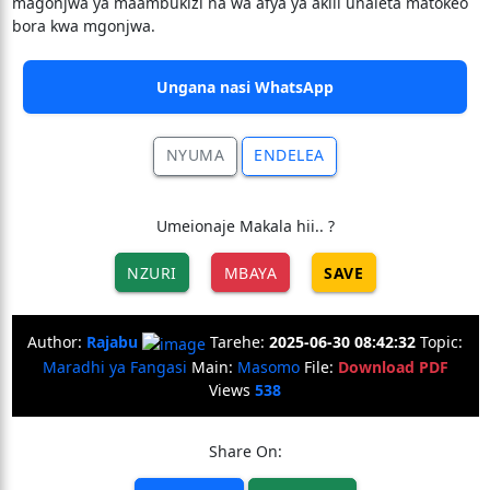
magonjwa ya maambukizi na wa afya ya akili unaleta matokeo
bora kwa mgonjwa.
Ungana nasi WhatsApp
NYUMA
ENDELEA
Umeionaje Makala hii.. ?
NZURI
MBAYA
SAVE
Author:
Rajabu
Tarehe:
2025-06-30 08:42:32
Topic:
Maradhi ya Fangasi
Main:
Masomo
File:
Download PDF
Views
538
Share On: