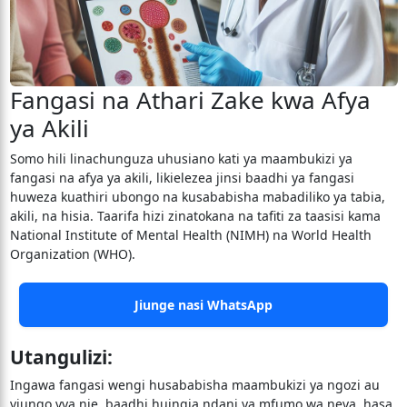
Fangasi na Athari Zake kwa Afya
ya Akili
Somo hili linachunguza uhusiano kati ya maambukizi ya
fangasi na afya ya akili, likielezea jinsi baadhi ya fangasi
huweza kuathiri ubongo na kusababisha mabadiliko ya tabia,
akili, na hisia. Taarifa hizi zinatokana na tafiti za taasisi kama
National Institute of Mental Health (NIMH) na World Health
Organization (WHO).
Jiunge nasi WhatsApp
Utangulizi:
Ingawa fangasi wengi husababisha maambukizi ya ngozi au
viungo vya nje, baadhi huingia ndani ya mfumo wa neva, hasa