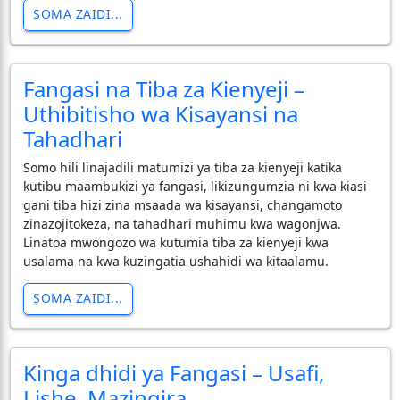
SOMA ZAIDI...
Fangasi na Tiba za Kienyeji –
Uthibitisho wa Kisayansi na
Tahadhari
Somo hili linajadili matumizi ya tiba za kienyeji katika
kutibu maambukizi ya fangasi, likizungumzia ni kwa kiasi
gani tiba hizi zina msaada wa kisayansi, changamoto
zinazojitokeza, na tahadhari muhimu kwa wagonjwa.
Linatoa mwongozo wa kutumia tiba za kienyeji kwa
usalama na kwa kuzingatia ushahidi wa kitaalamu.
SOMA ZAIDI...
Kinga dhidi ya Fangasi – Usafi,
Lishe, Mazingira