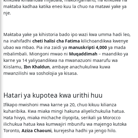
maktaba kadhaa katika eneo kuu la chuo na matawi yake ya
nje.
Maktaba yake ya kihistoria bado ipo wazi kwa umma hadi leo,
na inahifadhi
cheti halisi cha Fatima
kilichoandikwa kwenye
ubao wa mbao. Pia ina zaidi ya
manuskripti 4,000
ya mada
mbalimbali. Miongoni mwao ni
Muqaddimah
– maandiko ya
karne ya 14 yaliyoandikwa na mwanazuoni maarufu wa
Kiislamu,
Ibn Khaldun
, ambaye anachukuliwa kuwa
mwanzilishi wa sosholojia ya kisasa.
Hatari ya kupotea kwa urithi huu
Ifikapo mwishoni mwa karne ya 20, chuo kikuu kilianza
kuharibika. Kwa miaka mingi hakuna aliyelichukulia hatua.
Hata hivyo, miaka michache iliyopita, serikali ya Morocco
ilichukua hatua kwa kumwajiri mbunifu wa majengo kutoka
Toronto,
Aziza Chaouni
, kurejesha hadhi ya jengo hilo.