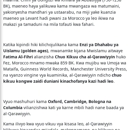
BK), maeneo haya yalikuwa kama mwangaza wa matumaini,
yakionyesha mandhari ya ustaarabu, na miji yake kuanzia
maeneo ya Levant hadi pwani za Morocco ya leo ikiwa na
makazi ya tamaduni na mila tofauti kwa fahari.
Katika kipindi hiki kilichojulikana kama
Enzi ya Dhahabu ya
Uislamu (golden ages)
, mwanamke kijana Mwislamu aitwaye
Fatima Al-Fihri
alianzisha
Chuo Kikuu cha al-Qarawiyyin
huko
Fez, Morocco mnamo mwaka 859 BK. Kwa mujibu wa Umoja wa
Mataifa, Guinness World Records, Manchester University Press,
na vyanzo vingine vya kuaminika, al-Qarawiyyin ndicho
chuo
kikuu kongwe zaidi duniani kinachofanya kazi hadi leo
.
Vyuo mashuhuri kama
Oxford, Cambridge, Bologna na
Columbia
vilianzishwa kati ya karne mbili hadi nane baada ya
al-Qarawiyyin.
Kama ilivyo kwa vyuo vikuu vya kisasa leo, al-Qarawiyyin
kilikuwa kinaandaa mijadala, makongamano, na kilikuwa na