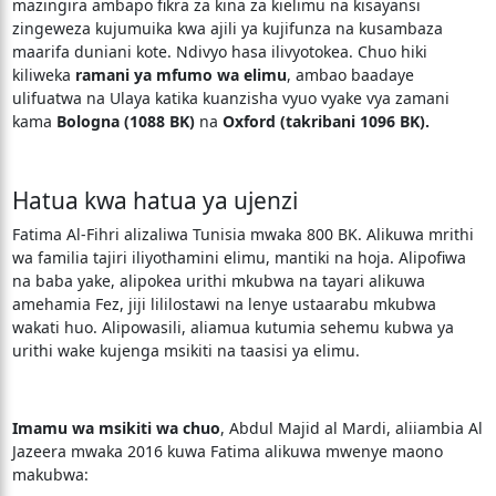
mazingira ambapo fikra za kina za kielimu na kisayansi
zingeweza kujumuika kwa ajili ya kujifunza na kusambaza
maarifa duniani kote. Ndivyo hasa ilivyotokea. Chuo hiki
kiliweka
ramani ya mfumo wa elimu
, ambao baadaye
ulifuatwa na Ulaya katika kuanzisha vyuo vyake vya zamani
kama
Bologna (1088 BK)
na
Oxford (takribani 1096 BK).
Hatua kwa hatua ya ujenzi
Fatima Al-Fihri alizaliwa Tunisia mwaka 800 BK. Alikuwa mrithi
wa familia tajiri iliyothamini elimu, mantiki na hoja. Alipofiwa
na baba yake, alipokea urithi mkubwa na tayari alikuwa
amehamia Fez, jiji lililostawi na lenye ustaarabu mkubwa
wakati huo. Alipowasili, aliamua kutumia sehemu kubwa ya
urithi wake kujenga msikiti na taasisi ya elimu.
Imamu wa msikiti wa chuo
, Abdul Majid al Mardi, aliiambia Al
Jazeera mwaka 2016 kuwa Fatima alikuwa mwenye maono
makubwa: