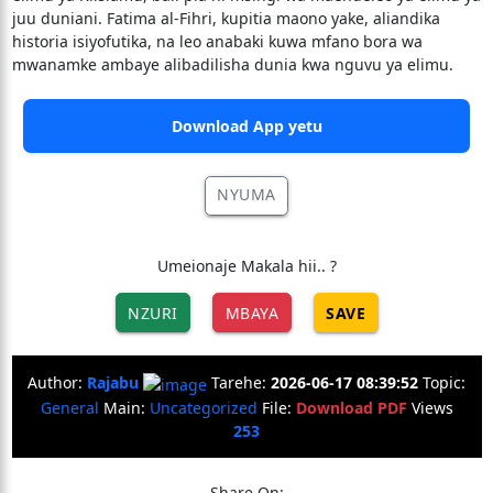
juu duniani. Fatima al-Fihri, kupitia maono yake, aliandika
historia isiyofutika, na leo anabaki kuwa mfano bora wa
mwanamke ambaye alibadilisha dunia kwa nguvu ya elimu.
Download App yetu
NYUMA
Umeionaje Makala hii.. ?
NZURI
MBAYA
SAVE
Author:
Rajabu
Tarehe:
2026-06-17 08:39:52
Topic:
General
Main:
Uncategorized
File:
Download PDF
Views
253
Share On: