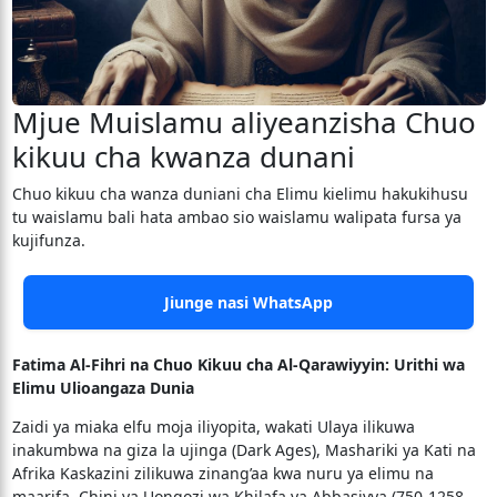
Mjue Muislamu aliyeanzisha Chuo
kikuu cha kwanza dunani
Chuo kikuu cha wanza duniani cha Elimu kielimu hakukihusu
tu waislamu bali hata ambao sio waislamu walipata fursa ya
kujifunza.
Jiunge nasi WhatsApp
Fatima Al-Fihri na Chuo Kikuu cha Al-Qarawiyyin: Urithi wa
Elimu Ulioangaza Dunia
Zaidi ya miaka elfu moja iliyopita, wakati Ulaya ilikuwa
inakumbwa na giza la ujinga (Dark Ages), Mashariki ya Kati na
Afrika Kaskazini zilikuwa zinang’aa kwa nuru ya elimu na
maarifa. Chini ya Uongozi wa Khilafa ya Abbasiyya (750-1258