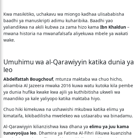
Kwa masikitiko, uchakavu wa miongo kadhaa ulisababisha
baadhi ya manuskripti adimu kuharibika. Baadhi yao
yaliandikwa na akili kubwa za zama hizo kama
Ibn Khaldun
–
mwana historia na mwanafalsafa aliyekuwa mbele ya wakati
wake.
Umuhimu wa al-Qarawiyyin katika dunia ya
leo
Abdelfattah Bougchouf
, mtunza maktaba wa chuo hicho,
aliiambia Al Jazeera mwaka 2016 kuwa watu kutoka kila pembe
ya dunia hufika kwake kwa ajili ya kuthibitisha ukweli wa
maandiko ya kale yaliyopo katika maktaba hiyo.
Chuo hiki kimekuwa na ushawishi mkubwa katika elimu ya
kimataifa, kikibadilisha mwelekeo wa ustaarabu wa binadamu.
Al-Qarawiyyin kilianzishwa kwa dhana ya
elimu ya juu kama
tunavyoijua leo
. Dhamira ya Fatima Al-Fihri ilikuwa kuanzisha