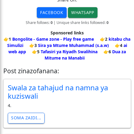
FACEBOOK
WHATSAPP
Share follows:
0
| Unique share links followed:
0
Sponsored links
👉1
Bongolite - Game zone - Play free game
👉2
kitabu cha
Simulizi
👉3
Sira ya Mtume Muhammad (s.a.w)
👉4
ai
web app
👉5
Tafasiri ya Riyadh Swalihina
👉6
Dua za
Mitume na Manabii
Post zinazofanana:
Swala za tahajud na namna ya
kuziswali
4.
SOMA ZAIDI...