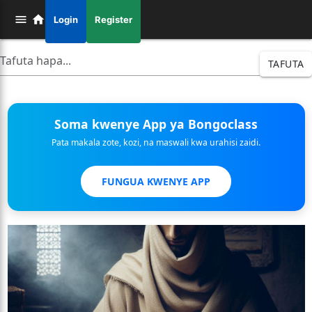
Login
Register
TAFUTA
Soma kwenye App ya Bongoclass
Pata makala zote, kozi, na maswali kwa urahisi zaidi.
FUNGUA KWENYE APP