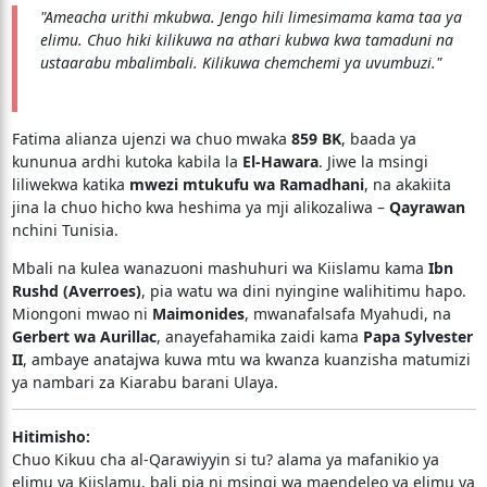
"Ameacha urithi mkubwa. Jengo hili limesimama kama taa ya
elimu. Chuo hiki kilikuwa na athari kubwa kwa tamaduni na
ustaarabu mbalimbali. Kilikuwa chemchemi ya uvumbuzi."
Fatima alianza ujenzi wa chuo mwaka
859 BK
, baada ya
kununua ardhi kutoka kabila la
El-Hawara
. Jiwe la msingi
liliwekwa katika
mwezi mtukufu wa Ramadhani
, na akakiita
jina la chuo hicho kwa heshima ya mji alikozaliwa –
Qayrawan
nchini Tunisia.
Mbali na kulea wanazuoni mashuhuri wa Kiislamu kama
Ibn
Rushd (Averroes)
, pia watu wa dini nyingine walihitimu hapo.
Miongoni mwao ni
Maimonides
, mwanafalsafa Myahudi, na
Gerbert wa Aurillac
, anayefahamika zaidi kama
Papa Sylvester
II
, ambaye anatajwa kuwa mtu wa kwanza kuanzisha matumizi
ya nambari za Kiarabu barani Ulaya.
Hitimisho:
Chuo Kikuu cha al-Qarawiyyin si tu? alama ya mafanikio ya
elimu ya Kiislamu, bali pia ni msingi wa maendeleo ya elimu ya