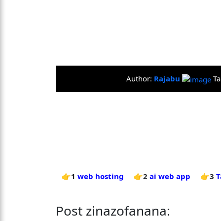
Author:
Rajabu
Ta
👉1
web hosting
👉2
ai web app
👉3
T
Post zinazofanana: