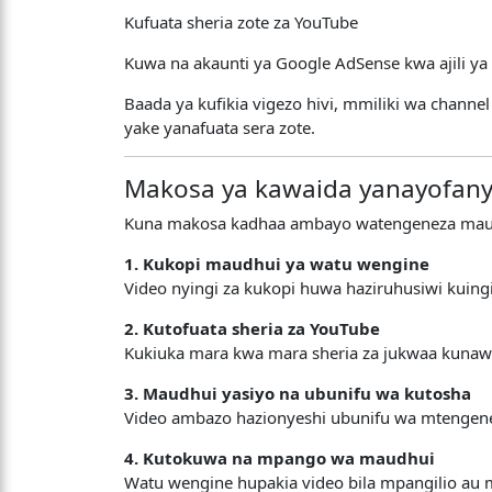
Kufuata sheria zote za YouTube
Kuwa na akaunti ya Google AdSense kwa ajili y
Baada ya kufikia vigezo hivi, mmiliki wa chann
yake yanafuata sera zote.
Makosa ya kawaida yanayofany
Kuna makosa kadhaa ambayo watengeneza maudh
1. Kukopi maudhui ya watu wengine
Video nyingi za kukopi huwa haziruhusiwi kuing
2. Kutofuata sheria za YouTube
Kukiuka mara kwa mara sheria za jukwaa kunawe
3. Maudhui yasiyo na ubunifu wa kutosha
Video ambazo hazionyeshi ubunifu wa mtengen
4. Kutokuwa na mpango wa maudhui
Watu wengine hupakia video bila mpangilio au