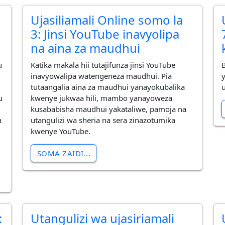
Ujasiliamali Online somo la
3: Jinsi YouTube inavyolipa
na aina za maudhui
u
Katika makala hii tutajifunza jinsi YouTube
inavyowalipa watengeneza maudhui. Pia
tutaangalia aina za maudhui yanayokubalika
u
u
kwenye jukwaa hili, mambo yanayoweza
kusababisha maudhui yakataliwe, pamoja na
a
utangulizi wa sheria na sera zinazotumika
kwenye YouTube.
SOMA ZAIDI...
:
Utangulizi wa ujasiriamali