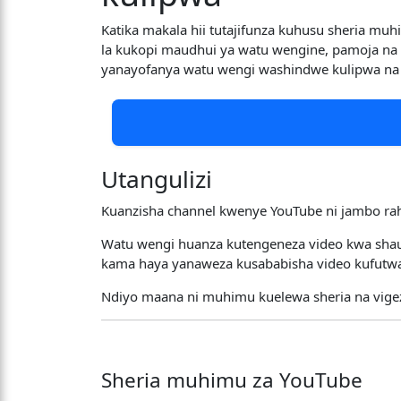
Katika makala hii tutajifunza kuhusu sheria mu
la kukopi maudhui ya watu wengine, pamoja na 
yanayofanya watu wengi washindwe kulipwa na
Utangulizi
Kuanzisha channel kwenye YouTube ni jambo rahis
Watu wengi huanza kutengeneza video kwa shauk
kama haya yanaweza kusababisha video kufutwa
Ndiyo maana ni muhimu kuelewa sheria na vige
Sheria muhimu za YouTube