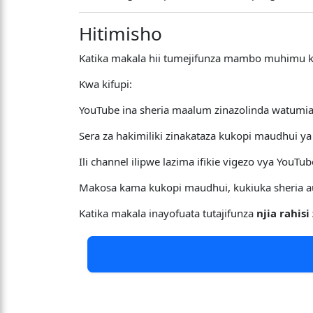
Hitimisho
Katika makala hii tumejifunza mambo muhimu k
Kwa kifupi:
YouTube ina sheria maalum zinazolinda watumi
Sera za hakimiliki zinakataza kukopi maudhui ya
Ili channel ilipwe lazima ifikie vigezo vya YouT
Makosa kama kukopi maudhui, kukiuka sheria au
Katika makala inayofuata tutajifunza
njia rahis