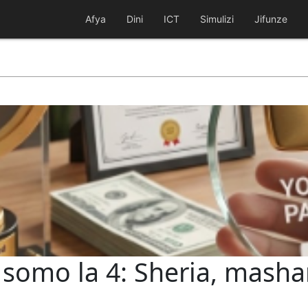
Afya
Dini
ICT
Simulizi
Jifunze
 somo la 4: Sheria, masha