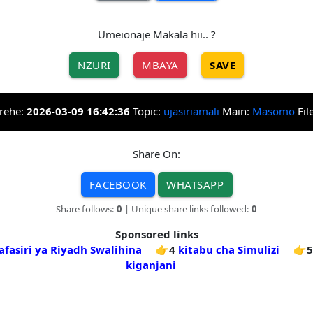
Umeionaje Makala hii.. ?
NZURI
MBAYA
SAVE
rehe:
2026-03-09 16:42:36
Topic:
ujasiriamali
Main:
Masomo
Fil
Share On:
FACEBOOK
WHATSAPP
Share follows:
0
| Unique share links followed:
0
Sponsored links
afasiri ya Riyadh Swalihina
👉4
kitabu cha Simulizi
👉5
kiganjani