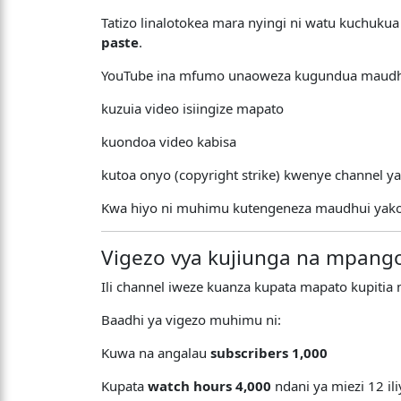
Tatizo linalotokea mara nyingi ni watu kuchukua
paste
.
YouTube ina mfumo unaoweza kugundua maudhui 
kuzuia video isiingize mapato
kuondoa video kabisa
kutoa onyo (copyright strike) kwenye channel y
Kwa hiyo ni muhimu kutengeneza maudhui yak
Vigezo vya kujiunga na mpang
Ili channel iweze kuanza kupata mapato kupiti
Baadhi ya vigezo muhimu ni:
Kuwa na angalau
subscribers 1,000
Kupata
watch hours 4,000
ndani ya miezi 12 ili