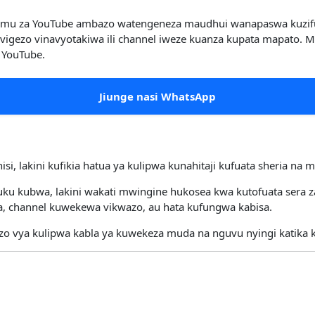
himu za YouTube ambazo watengeneza maudhui wanapaswa kuzifuata
vigezo vinavyotakiwa ili channel iweze kuanza kupata mapato. M
 YouTube.
Jiunge nasi WhatsApp
i, lakini kufikia hatua ya kulipwa kunahitaji kufuata sheria na 
u kubwa, lakini wakati mwingine hukosea kwa kutofuata sera za
, channel kuwekewa vikwazo, au hata kufungwa kabisa.
zo vya kulipwa kabla ya kuwekeza muda na nguvu nyingi katika