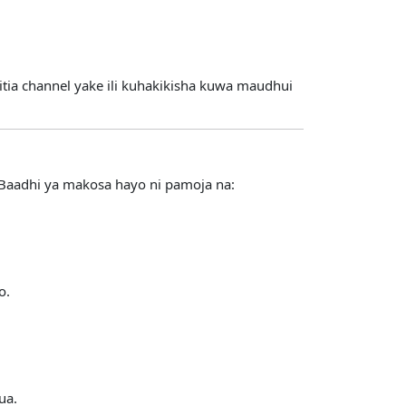
tia channel yake ili kuhakikisha kuwa maudhui
aadhi ya makosa hayo ni pamoja na:
o.
ua.