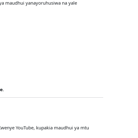
na ya maudhui yanayoruhusiwa na yale
ke
.
hi. Kwenye YouTube, kupakia maudhui ya mtu