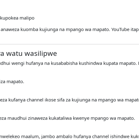
a kupokea malipo
el anaweza kuomba kujiunga na mpango wa mapato. YouTube itapi
a watu wasilipwe
ui wengi hufanya na kusababisha kushindwa kupata mapato. B
iza mapato.
za kufanya channel ikose sifa za kujiunga na mpango wa mapat
eza maudhui zinaweza kukataliwa kwenye mpango wa mapato.
 mwelekeo maalum, jambo ambalo hufanya channel ishindwe kuk