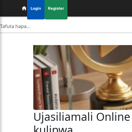
Login
Register
Ujasiliamali Online
kulipwa