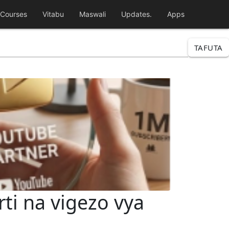
Courses
Vitabu
Maswali
Updates.
Apps
TAFUTA
rti na vigezo vya