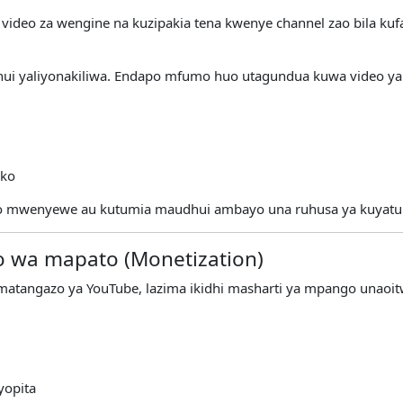
 video za wengine na kuzipakia tena kwenye channel zao bila kuf
yaliyonakiliwa. Endapo mfumo huo utagundua kuwa video yako 
ako
o mwenyewe au kutumia maudhui ambayo una ruhusa ya kuyatu
o wa mapato (Monetization)
a matangazo ya YouTube, lazima ikidhi masharti ya mpango unaoi
yopita