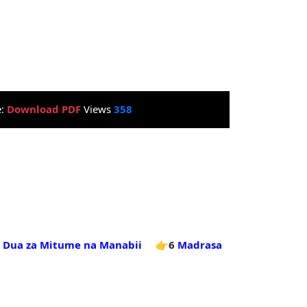
e:
Download PDF
Views
358
Dua za Mitume na Manabii
👉6
Madrasa