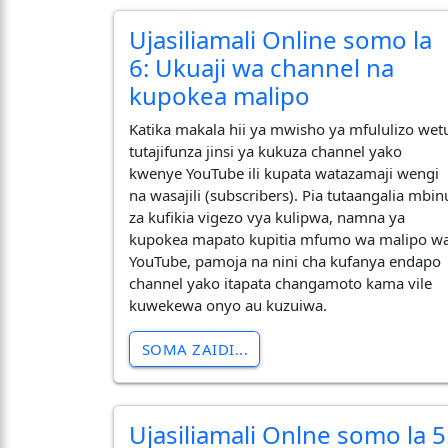
Ujasiliamali Online somo la
6: Ukuaji wa channel na
kupokea malipo
Katika makala hii ya mwisho ya mfululizo wet
tutajifunza jinsi ya kukuza channel yako
kwenye YouTube ili kupata watazamaji wengi
na wasajili (subscribers). Pia tutaangalia mbin
za kufikia vigezo vya kulipwa, namna ya
kupokea mapato kupitia mfumo wa malipo w
YouTube, pamoja na nini cha kufanya endapo
channel yako itapata changamoto kama vile
kuwekewa onyo au kuzuiwa.
SOMA ZAIDI...
Ujasiliamali Onlne somo la 5