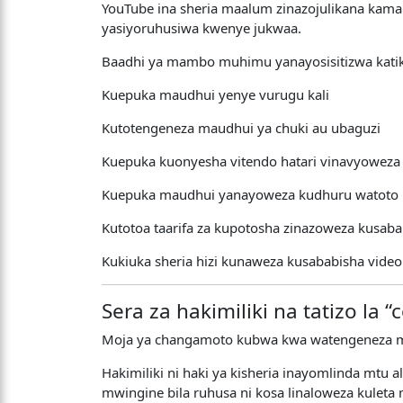
YouTube ina sheria maalum zinazojulikana kam
yasiyoruhusiwa kwenye jukwaa.
Baadhi ya mambo muhimu yanayosisitizwa katika
Kuepuka maudhui yenye vurugu kali
Kutotengeneza maudhui ya chuki au ubaguzi
Kuepuka kuonyesha vitendo hatari vinavyoweza
Kuepuka maudhui yanayoweza kudhuru watoto
Kutotoa taarifa za kupotosha zinazoweza kusab
Kukiuka sheria hizi kunaweza kusababisha vid
Sera za hakimiliki na tatizo la 
Moja ya changamoto kubwa kwa watengeneza mau
Hakimiliki ni haki ya kisheria inayomlinda mtu 
mwingine bila ruhusa ni kosa linaloweza kulet