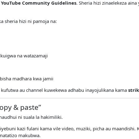
a
YouTube Community Guidelines
. Sheria hizi zinaelekeza ai
 sheria hizi ni pamoja na:
 kuigwa na watazamaji
abisha madhara kwa jamii
eo kufutwa au channel kuwekewa adhabu inayojulikana kama
stri
“copy & paste”
dhui ni suala la hakimiliki.
aliyebuni kazi fulani kama vile video, muziki, picha au maandis
a matatizo makubwa.