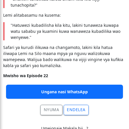
tunachopita?"
Lemi alitabasamu na kusema:
"Hatuwezi kubadilisha kila kitu, lakini tunaweza kuwapa
watu sababu ya kuamini kuwa wanaweza kubadilika wao
wenyewe."
Safari ya kurudi ilikuwa na changamoto, lakini kila hatua
iliwapa Lemi na Silo maana mpya ya nguvu walizokuwa
wamepewa. Walijua bado walikuwa na vijiji vingine vya kufikia
kabla ya safari yao kumalizika.
Mwisho wa Episode 22
Ungana nasi WhatsApp
NYUMA
ENDELEA
Umeionaje Makala hii.. ?