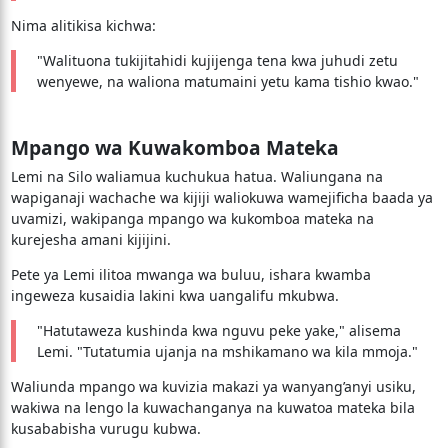
Nima alitikisa kichwa:
"Walituona tukijitahidi kujijenga tena kwa juhudi zetu
wenyewe, na waliona matumaini yetu kama tishio kwao."
Mpango wa Kuwakomboa Mateka
Lemi na Silo waliamua kuchukua hatua. Waliungana na
wapiganaji wachache wa kijiji waliokuwa wamejificha baada ya
uvamizi, wakipanga mpango wa kukomboa mateka na
kurejesha amani kijijini.
Pete ya Lemi ilitoa mwanga wa buluu, ishara kwamba
ingeweza kusaidia lakini kwa uangalifu mkubwa.
"Hatutaweza kushinda kwa nguvu peke yake," alisema
Lemi. "Tutatumia ujanja na mshikamano wa kila mmoja."
Waliunda mpango wa kuvizia makazi ya wanyang’anyi usiku,
wakiwa na lengo la kuwachanganya na kuwatoa mateka bila
kusababisha vurugu kubwa.