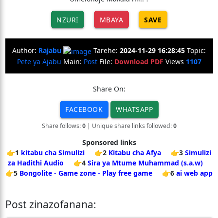
NZURI
MBAYA
SAVE
Author:
Rajabu
Tarehe:
2024-11-29 16:28:45
Topic:
Pete ya Ajabu
Main:
Post
File:
Download PDF
Views
1107
Share On:
FACEBOOK
WHATSAPP
Share follows:
0
| Unique share links followed:
0
Sponsored links
👉1
kitabu cha Simulizi
👉2
Kitabu cha Afya
👉3
Simulizi
za Hadithi Audio
👉4
Sira ya Mtume Muhammad (s.a.w)
👉5
Bongolite - Game zone - Play free game
👉6
ai web app
Post zinazofanana: