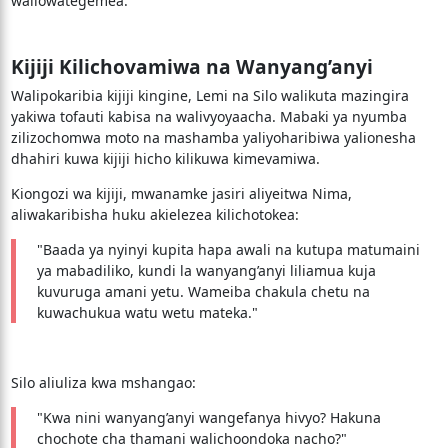
waliowategemea.
Kijiji Kilichovamiwa na Wanyang’anyi
Walipokaribia kijiji kingine, Lemi na Silo walikuta mazingira
yakiwa tofauti kabisa na walivyoyaacha. Mabaki ya nyumba
zilizochomwa moto na mashamba yaliyoharibiwa yalionesha
dhahiri kuwa kijiji hicho kilikuwa kimevamiwa.
Kiongozi wa kijiji, mwanamke jasiri aliyeitwa Nima,
aliwakaribisha huku akielezea kilichotokea:
"Baada ya nyinyi kupita hapa awali na kutupa matumaini
ya mabadiliko, kundi la wanyang’anyi liliamua kuja
kuvuruga amani yetu. Wameiba chakula chetu na
kuwachukua watu wetu mateka."
Silo aliuliza kwa mshangao:
"Kwa nini wanyang’anyi wangefanya hivyo? Hakuna
chochote cha thamani walichoondoka nacho?"