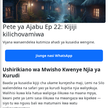
Pete ya Ajabu Ep 22: Kijiji
kilichovamiwa
Vijana wanaendelea kutimiza ahadi ya kusaidia wengine.
Jiunge nasi WhatsApp
Ushirikiano wa Mwisho Kwenye Njia ya
Kurudi
Baada ya kusaidia kijiji cha ukame kurejesha maji, Lemi na Silo
waliendelea na safari yao ya kurudi kupitia njia waliyokuja.
Walihisi kuwa kila hatua walipiga ilikuwa na maana mpya,
kwani pete ya Lemi sasa ilikuwa na mwangaza wa kipekee —
siyo tu wa nguvu bali wa matumaini kwa watu