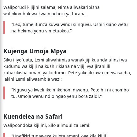
Waliporudi kijijini salama, Nima aliwakaribisha
waliokombolewa kwa machozi ya furaha.
"Leo, tumejifunza kuwa wingi si nguvu. Ushirikiano wetu
na hekima yenu vimetuokoa."
Kujenga Umoja Mpya
Siku iliyofuata, Lemi aliwahimiza wanakijiji kuunda ulinzi wa
kudumu wa kijiji na kushirikiana na vijiji vya jirani ili
kuhakikisha amani ya kudumu. Pete yake ilikuwa imewasaidia,
lakini Lemi aliwaambia wazi:
"Nguvu ya kweli iko mikononi mwenu. Pete hii ni chombo
tu. Umoja wenu ndio ngao yenu bora zaidi."
Kuendelea na Safari
Walipoondoka kijijini, Silo alimuuliza Lemi:
"Unafikiri tunaweza kuleta amani kwa kila kijiji