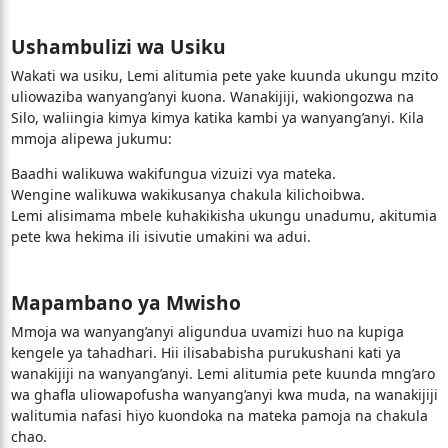
Ushambulizi wa Usiku
Wakati wa usiku, Lemi alitumia pete yake kuunda ukungu mzito
uliowaziba wanyang’anyi kuona. Wanakijiji, wakiongozwa na
Silo, waliingia kimya kimya katika kambi ya wanyang’anyi. Kila
mmoja alipewa jukumu:
Baadhi walikuwa wakifungua vizuizi vya mateka.
Wengine walikuwa wakikusanya chakula kilichoibwa.
Lemi alisimama mbele kuhakikisha ukungu unadumu, akitumia
pete kwa hekima ili isivutie umakini wa adui.
Mapambano ya Mwisho
Mmoja wa wanyang’anyi aligundua uvamizi huo na kupiga
kengele ya tahadhari. Hii ilisababisha purukushani kati ya
wanakijiji na wanyang’anyi. Lemi alitumia pete kuunda mng’aro
wa ghafla uliowapofusha wanyang’anyi kwa muda, na wanakijiji
walitumia nafasi hiyo kuondoka na mateka pamoja na chakula
chao.