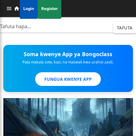
Login
Register
TAFUTA
Soma kwenye App ya Bongoclass
Pata makala zote, kozi, na maswali kwa urahisi zaidi.
FUNGUA KWENYE APP