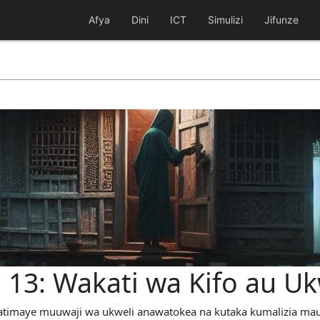
Afya
Dini
ICT
Simulizi
Jifunze
 13: Wakati wa Kifo au Uk
, hatimaye muuwaji wa ukweli anawatokea na kutaka kumalizia ma