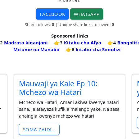
Share On:
FACEBOOK
WHATSAPP
Share follows:
0
| Unique share links followed:
0
Sponsored links
2
Madrasa kiganjani
👉3
Kitabu cha Afya
👉4
Bongolite
Mitume na Manabii
👉6
kitabu cha Simulizi
Mauwaji ya Kale Ep 10:
Mchezo wa Hatari
Mchezo wa Hatari, Amani akiwa kwenye hatari
?
sana, je ataweza kufikia malengo yake. Na sasa
anaingia kwenye mchezo wa hatari
SOMA ZAIDI...