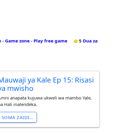
 - Game zone - Play free game
👉5
Dua za
Mauwaji ya Kale Ep 15: Risasi
ya mwisho
Amni anapata kujuwa ukweli wa mambo Yale,
na Hali inatendeka.
SOMA ZAIDI...