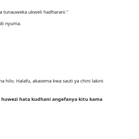
a tunauweka ukweli hadharani.”
udi nyuma.
ilo. Halafu, akasema kwa sauti ya chini lakini
uwezi hata kudhani angefanya kitu kama