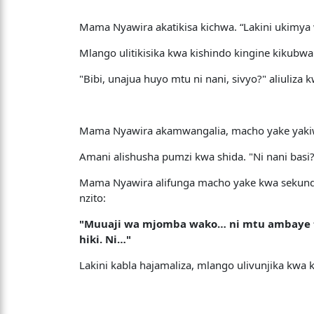
Mama Nyawira akatikisa kichwa. “Lakini ukimy
Mlango ulitikisika kwa kishindo kingine kikubwa
"Bibi, unajua huyo mtu ni nani, sivyo?" aliuliza k
Mama Nyawira akamwangalia, macho yake yakiwa 
Amani alishusha pumzi kwa shida. "Ni nani basi
Mama Nyawira alifunga macho yake kwa sekunde c
nzito:
"Muuaji wa mjomba wako… ni mtu ambaye 
hiki. Ni…"
Lakini kabla hajamaliza, mlango ulivunjika kwa 