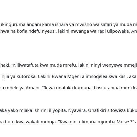
 ikinguruma angani kama ishara ya mwisho wa safari ya muda m
chwa na kofia ndefu nyeusi, lakini mwanga wa radi ulipowaka, 
aki. “Niliwatafuta kwa muda mrefu, lakini ninyi wenyewe mmejitok
ta njia ya kutoroka. Lakini Bwana Mgeni alimsogelea kwa kasi, 
ma mbele ya Amani. “Ikiwa unataka kumuua, basi utaniua mimi k
a yako miaka ishirini iliyopita, Nyawira. Unafikiri sitoweza ku
 na hofu kwa wakati mmoja. “Kwa nini ulimuua mjomba Moses?” al