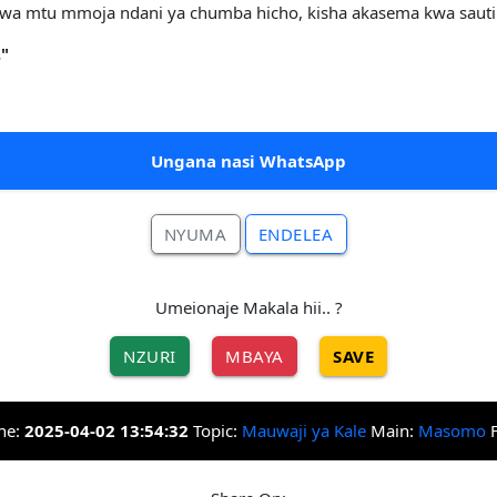
kwa mtu mmoja ndani ya chumba hicho, kisha akasema kwa sauti i
."
Ungana nasi WhatsApp
NYUMA
ENDELEA
Umeionaje Makala hii.. ?
NZURI
MBAYA
SAVE
he:
2025-04-02 13:54:32
Topic:
Mauwaji ya Kale
Main:
Masomo
F