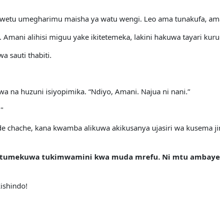
a wetu umegharimu maisha ya watu wengi. Leo ama tunakufa, am
. Amani alihisi miguu yake ikitetemeka, lakini hakuwa tayari kur
wa sauti thabiti.
na huzuni isiyopimika. “Ndiyo, Amani. Najua ni nani.”
?"
hache, kana kwamba alikuwa akikusanya ujasiri wa kusema jina h
tumekuwa tukimwamini kwa muda mrefu. Ni mtu ambaye h
kishindo!