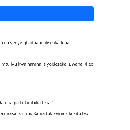
o na yenye ghadhabu ilisikika tena:
a mtulivu kwa namna isiyoelezeka. Bwana Kileo,
atuna pa kukimbilia tena.”
 miaka ishirini. Kama tukisema kila kitu leo,