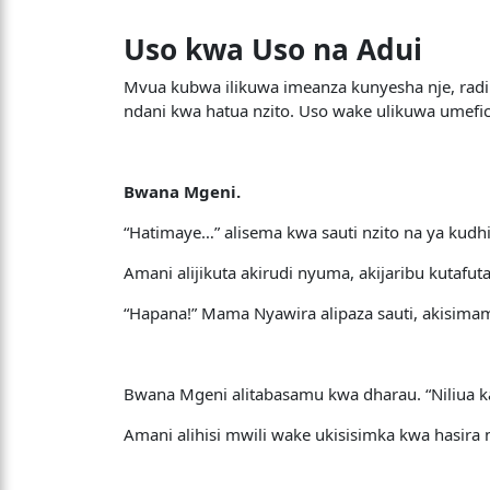
Uso kwa Uso na Adui
Mvua kubwa ilikuwa imeanza kunyesha nje, radi
ndani kwa hatua nzito. Uso wake ulikuwa umefi
Bwana Mgeni.
“Hatimaye…” alisema kwa sauti nzito na ya kudhih
Amani alijikuta akirudi nyuma, akijaribu kutafu
“Hapana!” Mama Nyawira alipaza sauti, akisima
Bwana Mgeni alitabasamu kwa dharau. “Niliua kak
Amani alihisi mwili wake ukisisimka kwa hasira