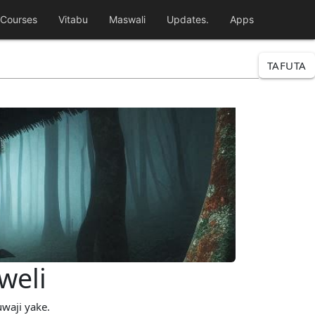
Courses
Vitabu
Maswali
Updates.
Apps
TAFUTA
weli
uwaji yake.