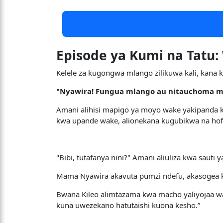
Episode ya Kumi na Tatu:
Kelele za kugongwa mlango zilikuwa kali, kana 
"Nyawira! Fungua mlango au nitauchoma m
Amani alihisi mapigo ya moyo wake yakipanda ka
kwa upande wake, alionekana kugubikwa na hof
"Bibi, tutafanya nini?" Amani aliuliza kwa sauti ya
Mama Nyawira akavuta pumzi ndefu, akasogea ka
Bwana Kileo alimtazama kwa macho yaliyojaa wasi
kuna uwezekano hatutaishi kuona kesho.”