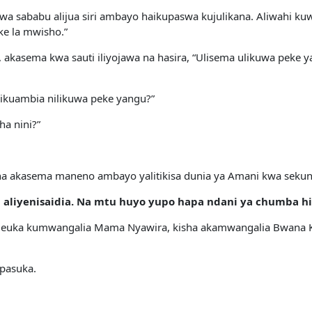
 sababu alijua siri ambayo haikupaswa kujulikana. Aliwahi kuw
ke la mwisho.”
akasema kwa sauti iliyojawa na hasira, “Ulisema ulikuwa peke y
ikuambia nilikuwa peke yangu?”
ha nini?”
isha akasema maneno ambayo yalitikisa dunia ya Amani kwa seku
aliyenisaidia. Na mtu huyo yupo hapa ndani ya chumba hiki
 Aligeuka kumwangalia Mama Nyawira, kisha akamwangalia Bwana
upasuka.