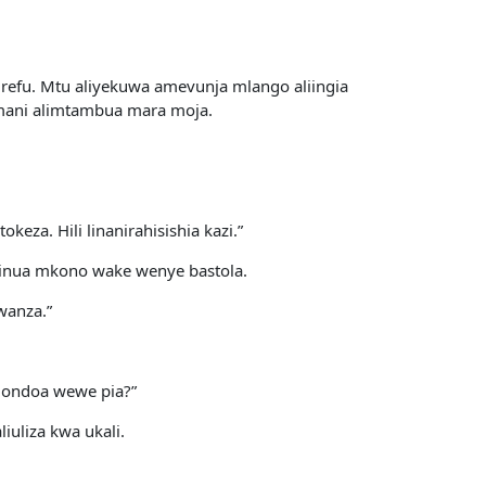
refu. Mtu aliyekuwa amevunja mlango aliingia
Amani alimtambua mara moja.
eza. Hili linanirahisishia kazi.”
akainua mkono wake wenye bastola.
wanza.”
kuondoa wewe pia?”
iuliza kwa ukali.