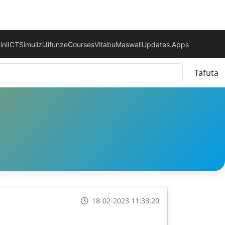
ini
ICT
Simulizi
Jifunze
Courses
Vitabu
Maswali
Updates.
Apps
Tafuta
18-02-2023 11:33:20