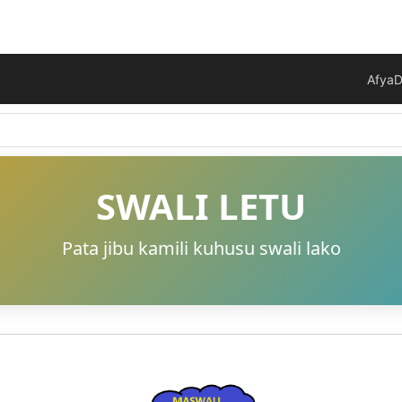
Afya
D
SWALI LETU
Pata jibu kamili kuhusu swali lako