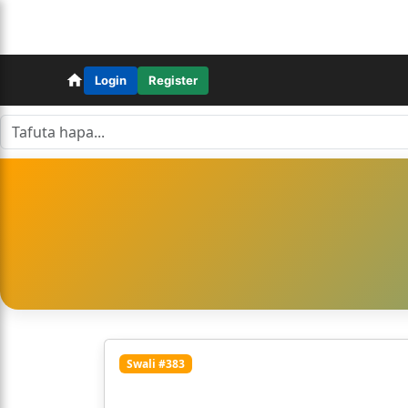
Login
Register
Swali #383