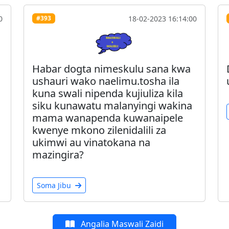
0
18-02-2023 16:14:00
#393
Habar dogta nimeskulu sana kwa
ushauri wako naelimu.tosha ila
kuna swali nipenda kujiuliza kila
siku kunawatu malanyingi wakina
mama wanapenda kuwanaipele
kwenye mkono zilenidalili za
ukimwi au vinatokana na
mazingira?
Soma Jibu
Angalia Maswali Zaidi