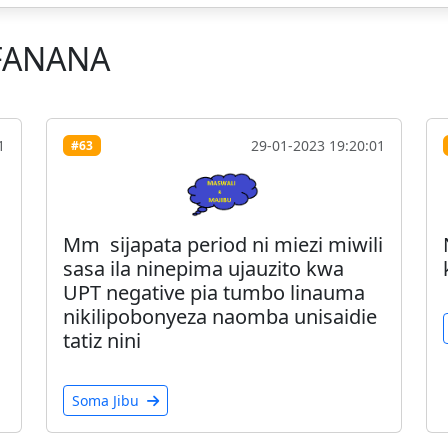
FANANA
1
29-01-2023 19:20:01
#63
Mm sijapata period ni miezi miwili
sasa ila ninepima ujauzito kwa
UPT negative pia tumbo linauma
nikilipobonyeza naomba unisaidie
tatiz nini
Soma Jibu