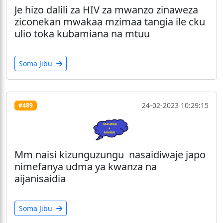
Je hizo dalili za HIV za mwanzo zinaweza
ziconekan mwakaa mzimaa tangia ile cku
ulio toka kubamiana na mtuu
Soma Jibu
24-02-2023 10:29:15
#489
Mm naisi kizunguzungu nasaidiwaje japo
nimefanya udma ya kwanza na
aijanisaidia
Soma Jibu