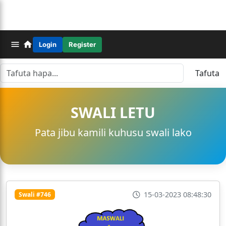
Login
Register
Tafuta
SWALI LETU
Pata jibu kamili kuhusu swali lako
15-03-2023 08:48:30
Swali #746