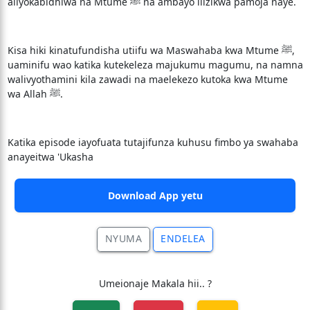
aliyokabidhiwa na Mtume ﷺ na ambayo ilizikwa pamoja naye.
Kisa hiki kinatufundisha utiifu wa Maswahaba kwa Mtume ﷺ,
uaminifu wao katika kutekeleza majukumu magumu, na namna
walivyothamini kila zawadi na maelekezo kutoka kwa Mtume
wa Allah ﷺ.
Katika episode iayofuata tutajifunza kuhusu fimbo ya swahaba
anayeitwa 'Ukasha
Download App yetu
NYUMA
ENDELEA
Umeionaje Makala hii.. ?