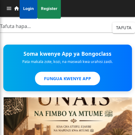
Login
Register
TAFUTA
Soma kwenye App ya Bongoclass
Pata makala zote, kozi, na maswali kwa urahisi zaidi.
FUNGUA KWENYE APP