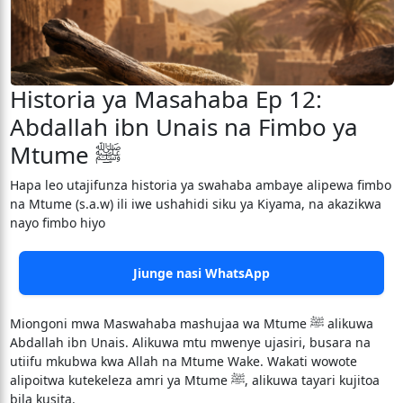
Historia ya Masahaba Ep 12:
Abdallah ibn Unais na Fimbo ya
Mtume ﷺ
Hapa leo utajifunza historia ya swahaba ambaye alipewa fimbo
na Mtume (s.a.w) ili iwe ushahidi siku ya Kiyama, na akazikwa
nayo fimbo hiyo
Jiunge nasi WhatsApp
Miongoni mwa Maswahaba mashujaa wa Mtume ﷺ alikuwa
Abdallah ibn Unais. Alikuwa mtu mwenye ujasiri, busara na
utiifu mkubwa kwa Allah na Mtume Wake. Wakati wowote
alipoitwa kutekeleza amri ya Mtume ﷺ, alikuwa tayari kujitoa
bila kusita.