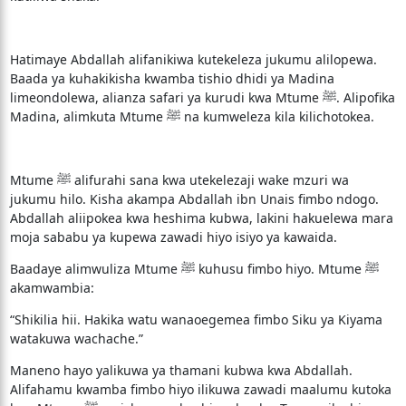
Hatimaye Abdallah alifanikiwa kutekeleza jukumu alilopewa.
Baada ya kuhakikisha kwamba tishio dhidi ya Madina
limeondolewa, alianza safari ya kurudi kwa Mtume ﷺ. Alipofika
Madina, alimkuta Mtume ﷺ na kumweleza kila kilichotokea.
Mtume ﷺ alifurahi sana kwa utekelezaji wake mzuri wa
jukumu hilo. Kisha akampa Abdallah ibn Unais fimbo ndogo.
Abdallah aliipokea kwa heshima kubwa, lakini hakuelewa mara
moja sababu ya kupewa zawadi hiyo isiyo ya kawaida.
Baadaye alimwuliza Mtume ﷺ kuhusu fimbo hiyo. Mtume ﷺ
akamwambia:
“Shikilia hii. Hakika watu wanaoegemea fimbo Siku ya Kiyama
watakuwa wachache.”
Maneno hayo yalikuwa ya thamani kubwa kwa Abdallah.
Alifahamu kwamba fimbo hiyo ilikuwa zawadi maalumu kutoka