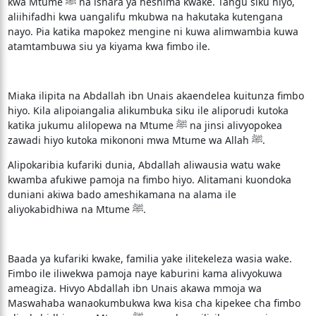
kwa Mtume ﷺ na ishara ya heshima kwake. Tangu siku hiyo,
aliihifadhi kwa uangalifu mkubwa na hakutaka kutengana
nayo. Pia katika mapokez mengine ni kuwa alimwambia kuwa
atamtambuwa siu ya kiyama kwa fimbo ile.
Miaka ilipita na Abdallah ibn Unais akaendelea kuitunza fimbo
hiyo. Kila alipoiangalia alikumbuka siku ile aliporudi kutoka
katika jukumu alilopewa na Mtume ﷺ na jinsi alivyopokea
zawadi hiyo kutoka mikononi mwa Mtume wa Allah ﷺ.
Alipokaribia kufariki dunia, Abdallah aliwausia watu wake
kwamba afukiwe pamoja na fimbo hiyo. Alitamani kuondoka
duniani akiwa bado ameshikamana na alama ile
aliyokabidhiwa na Mtume ﷺ.
Baada ya kufariki kwake, familia yake ilitekeleza wasia wake.
Fimbo ile iliwekwa pamoja naye kaburini kama alivyokuwa
ameagiza. Hivyo Abdallah ibn Unais akawa mmoja wa
Maswahaba wanaokumbukwa kwa kisa cha kipekee cha fimbo