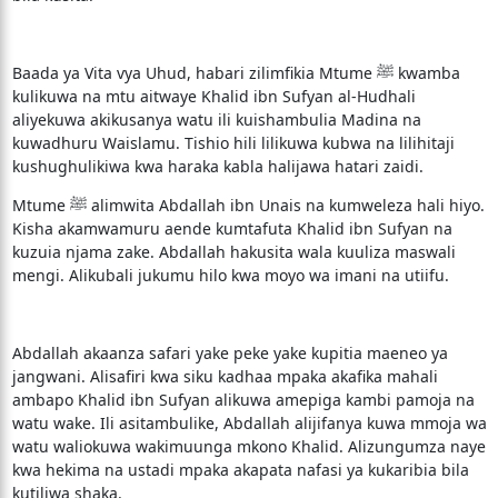
Baada ya Vita vya Uhud, habari zilimfikia Mtume ﷺ kwamba
kulikuwa na mtu aitwaye Khalid ibn Sufyan al-Hudhali
aliyekuwa akikusanya watu ili kuishambulia Madina na
kuwadhuru Waislamu. Tishio hili lilikuwa kubwa na lilihitaji
kushughulikiwa kwa haraka kabla halijawa hatari zaidi.
Mtume ﷺ alimwita Abdallah ibn Unais na kumweleza hali hiyo.
Kisha akamwamuru aende kumtafuta Khalid ibn Sufyan na
kuzuia njama zake. Abdallah hakusita wala kuuliza maswali
mengi. Alikubali jukumu hilo kwa moyo wa imani na utiifu.
Abdallah akaanza safari yake peke yake kupitia maeneo ya
jangwani. Alisafiri kwa siku kadhaa mpaka akafika mahali
ambapo Khalid ibn Sufyan alikuwa amepiga kambi pamoja na
watu wake. Ili asitambulike, Abdallah alijifanya kuwa mmoja wa
watu waliokuwa wakimuunga mkono Khalid. Alizungumza naye
kwa hekima na ustadi mpaka akapata nafasi ya kukaribia bila
kutiliwa shaka.