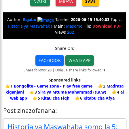
NZURI
MBAYA
SAVE
Author:
Rajabu
Tarehe:
2026-06-15 15:40:03
Topic:
Historia ya Maswahaba
Main:
Masomo
File:
Download PDF
Views
202
Share On:
FACEBOOK
WHATSAPP
Share follows:
28
| Unique share links followed:
1
Sponsored links
👉1
Bongolite - Game zone - Play free game
👉2
Madrasa
kiganjani
👉3
Sira ya Mtume Muhammad (s.a.w)
👉4
ai
web app
👉5
Kitau cha Fiqh
👉6
Kitabu cha Afya
Post zinazofanana:
Historia ya Maswahaba somo la 5: