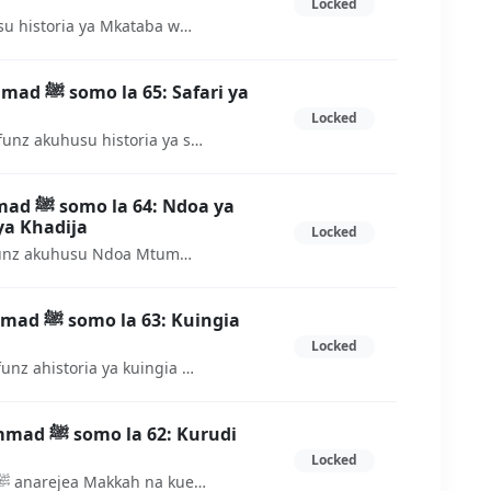
Locked
Katika somo hili utajifunza kuhusu historia ya Mkataba wa Aqaba wa kwanza
afari ya
Locked
Katika somo hili utakwend akujifunz akuhusu historia ya safari ya sira na miraji na yanayopatikana katika safari hiyo
doa ya
a Khadija
Locked
Katika somo hili utakwend akujifunz akuhusu Ndoa Mtume Muhammad baada ya Bi Khadija alimuoa Sauda kisha Aisha
 Kuingia
Locked
Katika somo hili utakwend akujifunz ahistoria ya kuingia Uislamu katika mji wa Makkah
2: Kurudi
Locked
Hatimaye Mtume Muhammad ﷺ anarejea Makkah na kuendelea na kazi yake