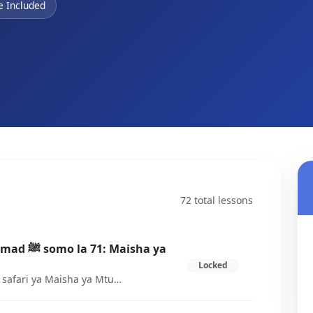
te Included
72 total lessons
aisha ya
Locked
Hapa tunakwenda kuianza upya safari ya Maisha ya Mtume akiwa Madina