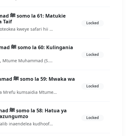
Matukie
 Taif
Locked
Baadhi ya matukio mengine yaliyoteokea kweye safari hii ya Tfai
lingania
Locked
Mwaka wa 10 toka kupata utume, Mtume Muhammad (S.A.W) anaanza kulingania dini nje ya Mji wa Makkah
 Mwaka wa
Locked
Baada ya kupambana kwa Muda Mrefu kumsaidia Mtume Muhammad, na hatimaye Mzee Abu Talib na Khadija Mke wa Mtume wanafariki
tua ya
Mazungumzo
Locked
Wakati yali ya Afya ya Mzee Abu Talib inaendelea kudhoofu, Maquraish walifanya nae kikao kikubwa cha mwisho kuhusu Makubaliano na Mtume Muhammad.