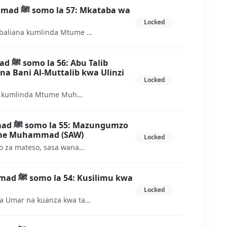
kataba wa
Locked
Baada ya Baini Abd Manaf kukubaliana kumlinda Mtume Muhammad basi Maquraish wakaweka mkataba wa udhalimu utakaozuia kutoshirikiana na banu abd Manaf kwa lolote lile.
Talib
a Bani Al-Muttalib kwa Ulinzi
Locked
Wana wa Abd Manaf wanaungana kumlinda Mtume Muhammad isipokuwa Abu Lahab yeye amekataa kuungana na ndugu zake.
ngumzo
tume Muhammad (SAW)
Locked
Baada ya Quraish kufeli mbinu zao za mateso, sasa wanaanza mbinu za diplomasi, wanajaribu kumshawishi Mtume kwa kumpa mali nauongozi
limu kwa
Locked
Hii ni historia fupi ya kuslimu kwa Umar na kuanza kwa taswira mpya ya waislamu na uislamu katika mji wa makkah