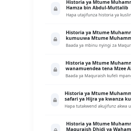
Historia ya Mtume Muhammad ﷺ somo la 53: Kusl
Hamza bin Abdul-Muttalib
Historia ya Mtume Muhammad ﷺ somo la 52: Maa
kumuuwa Mtume Muham
Historia ya Mtume Muhammad ﷺ somo la 51: Ma
wanamuendea tena Mzee Ab
Historia ya Mtume Muhammad ﷺ somo la 50: Histo
safari ya Hijra ya kwanza k
Historia ya Mtume Muhammad ﷺ somo la 49: 
Maquraish Dhidi ya Wahami