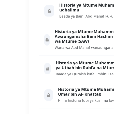
Historia ya Mtume Muhammad ﷺ somo la 57: M
udhalimu
Historia ya Mtume Muhammad ﷺ somo la 56: Abu 
Awaunganisha Bani Hashim n
wa Mtume (SAW)
Historia ya Mtume Muhammad ﷺ somo la 55: Mazu
ya Utbah bin Rabi'a na M
Historia ya Mtume Muhammad ﷺ somo la 54: Kusi
Umar bin Al- Khattab