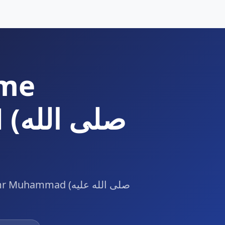
ume
صل
mmad (صلى الله عليه