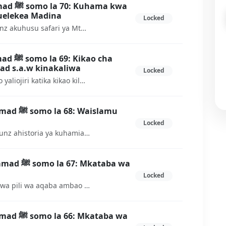
ma kwa
elekea Madina
Locked
Katika somo hili utakwend akujifunz akuhusu safari ya Mtume Muhammad s.a.w kuelekea Madina. Utajifunza changamoto za safari alizokutana nazo.
ao cha
 s.a.w kinakaliwa
Locked
Katika somo hili utajifunza mambo yaliojiri katika kikao kilicho andaliwa kwa ajili ya kumuuwa Mtue Muhammad s.a.w. Katika kikao hiki mpaka Iblis alihudhuria
Waislamu
Locked
Katika somo hili utakwend akujifunz ahistoria ya kuhamia Madina kwa waisalmau. Namna ambavyo walihama na mateso waliokuwa wakiyapata.
kataba wa
Locked
Hii ni historia fupi ya makataba wa pili wa aqaba ambao ulifanywa kati ya Mtume wa Allah na waislamu wa Madina kutoka katika makbila ya aws na Khazraj
ataba wa