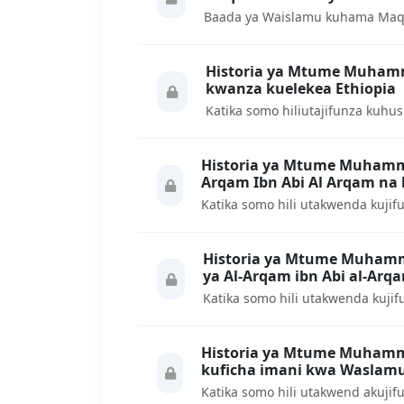
Historia ya Mtume Muhammad ﷺ somo la 48: H
kwanza kuelekea Ethiopia
Historia ya Mtume Muhammad ﷺ somo la 47: Ny
Arqam Ibn Abi Al Arqam na 
Historia ya Mtume Muhammad ﷺ somo la 46: Histor
ya Al-Arqam ibn Abi al-Arq
Historia ya Mtume Muhammad ﷺ somo la 45: Mka
kuficha imani kwa Waslam