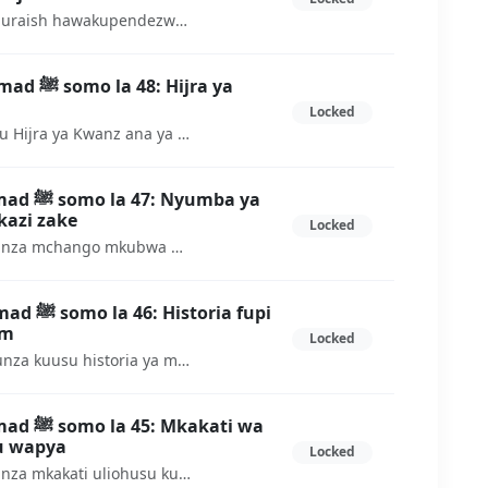
Baada ya Waislamu kuhama Maquraish hawakupendezwa na jambo hilo, hivyo wakaanza kufanya hila ili Warejeshwe kutoka walipohamia
ijra ya
Locked
Katika somo hiliutajifunza kuhusu Hijra ya Kwanz ana ya Pili kuelekea Ethiopia na mambo yaliyojitokeza.
umba ya
kazi zake
Locked
Katika somo hili utakwenda kujifunza mchango mkubwa wa nyumba ya Arqam Ibn Abi AL Arqam katika historia nzima ya Uislamu
ia fupi
am
Locked
Katika somo hili utakwenda kujifunza kuusu historia ya mmoja katika maswahaba wa mwanzoni na mwenye mchango mkubwa sana katika uislamu ambaye ni Al-Arqam ibn Abi al-Arqam
kati wa
u wapya
Locked
Katika somo hili utakwend akujifunza mkakati uliohusu kuficha imani ya uislamu kimatendo na kimaneno kwa kuhofia mateso ya Makafiri dhidi ya Waumini wapya