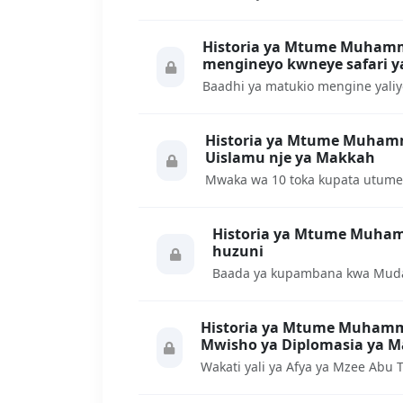
Historia ya Mtume Muhammad ﷺ somo la 61: 
mengineyo kwneye safari ya
Historia ya Mtume Muhammad ﷺ somo la 60: Ku
Uislamu nje ya Makkah
Historia ya Mtume Muhammad ﷺ somo la 59:
huzuni
Historia ya Mtume Muhammad ﷺ somo la 58: Ha
Mwisho ya Diplomasia ya 