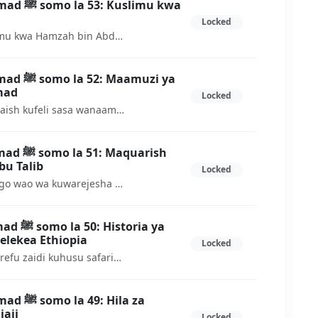
imu kwa
Locked
Hapa utajifunza historia ya kuslimu kwa Hamzah bin Abdul-Muttalib.
muzi ya
mad
Locked
Baada ya mbinu nyingi za Maquraish kufeli sasa wanaamuwa bora tu wamuuwe Muhammad ili kukomesha kuendelea mafundishio bya dini mpya.
quarish
u Talib
Locked
Baada ya Maquraish kufeli mpango wao wa kuwarejesha Wahamiaji, wakaamuwa wafanye mbinu nyingine kwa ajili ya kuzuia harakati za Mtume Muhammad
ria ya
uelekea Ethiopia
Locked
Hapa tutakwend akujifunz akwa urefu zaidi kuhusu safari hii ya kwanz aya kuelekea Ethiopia inayojulkana kama Hijra ya kwanza.
Hila za
aji
Locked