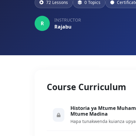
72 Lessons
0 Topics
Certifica
INSTRUCTOR
R
Rajabu
Course Curriculum
Historia ya Mtume Muhammad ﷺ somo la 71: M
Mtume Madina