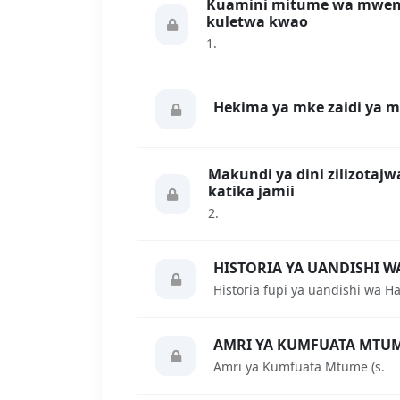
Kuamini mitume wa mwenye
kuletwa kwao
1.
Hekima ya mke zaidi ya 
Makundi ya dini zilizotaj
katika jamii
2.
HISTORIA YA UANDISHI W
Historia fupi ya uandishi wa H
AMRI YA KUMFUATA MTUME
Amri ya Kumfuata Mtume (s.