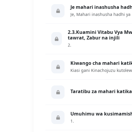
Je mahari inashusha ha
Je, Mahari inashusha hadhi y
2.3.Kuamini Vitabu Vya M
tawrat, Zabur na injili
2.
Kiwango cha mahari kati
Kiasi gani Kinachojuzu kutole
Taratibu za mahari katik
Umuhimu wa kusimamisha
1.