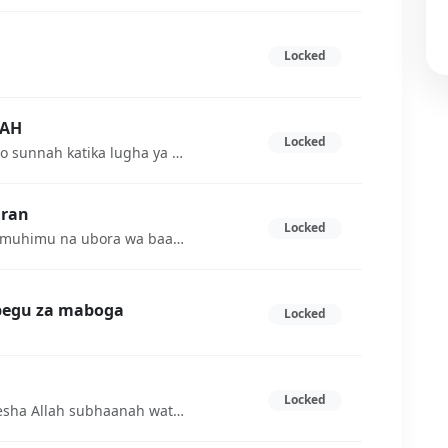
Locked
NAH
Locked
Maana ya SunnahKilugha: Neno sunnah katika lugha ya Kiarabu lina maana ya mwenendo au mila.
uran
Locked
FADHILA ZA BAADHI YA SURA Umuhimu na ubora wa baadhi ya sura na aya.
Mbegu za maboga
Locked
Locked
Jifunze tawhid yaani kumpwekesha Allah subhaanah wata'aala