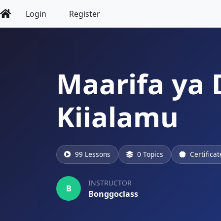
Login
Register
Maarifa ya 
Kiialamu
99 Lessons
0 Topics
Certifica
INSTRUCTOR
B
Bonggoclass