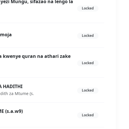
zi Mungu, sifazao na lengo la
Locked
mmoja
Locked
wa kwenye quran na athari zake
Locked
A HADITHI
Locked
adith za Mtume (s.
 (s.a.w9)
Locked