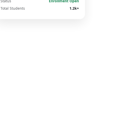
Status
Enrollment Open
Total Students
1.2k+