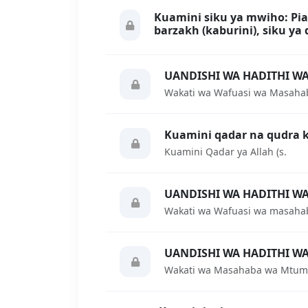
Kuamini siku ya mwiho: Pia
barzakh (kaburini), siku ya
UANDISHI WA HADITHI WAK
Wakati wa Wafuasi wa Masahaba 
Kuamini qadar na qudra 
Kuamini Qadar ya Allah (s.
UANDISHI WA HADITHI WA
Wakati wa Wafuasi wa masahaba
UANDISHI WA HADITHI W
Wakati wa Masahaba wa Mtume