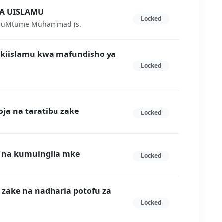
KA UISLAMU
Locked
lamuMtume Muhammad (s.
a kiislamu kwa mafundisho ya
Locked
ja na taratibu zake
Locked
a na kumuinglia mke
Locked
i zake na nadharia potofu za
Locked