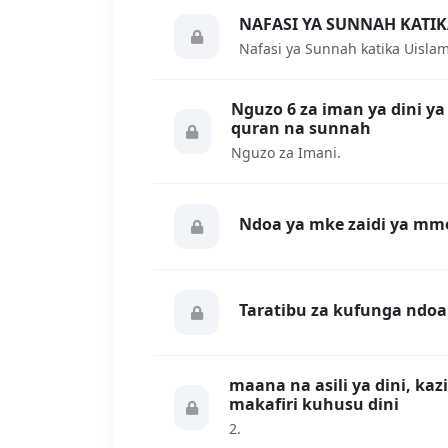
NAFASI YA SUNNAH KATI
Nafasi ya Sunnah katika Uis
Nguzo 6 za iman ya dini y
quran na sunnah
Nguzo za Imani.
Ndoa ya mke zaidi ya mmo
Taratibu za kufunga ndo
maana na asili ya dini, kaz
makafiri kuhusu dini
2.