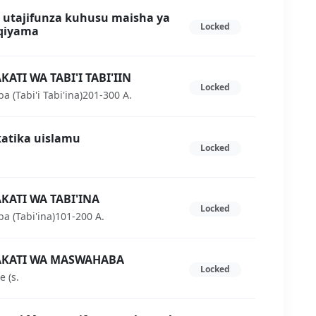
 utajifunza kuhusu maisha ya
Locked
 qiyama
ATI WA TABI'I TABI'IIN
Locked
(Tabi'i Tabi'ina)201-300 A.
katika uislamu
Locked
KATI WA TABI'INA
Locked
 (Tabi'ina)101-200 A.
AKATI WA MASWAHABA
Locked
 (s.