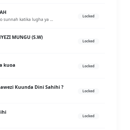
NAH
Locked
Maana ya SunnahKilugha: Neno sunnah katika lugha ya Kiarabu lina maana ya mwenendo au mila.
NYEZI MUNGU (S.W)
Locked
a kuoa
Locked
wezi Kuunda Dini Sahihi ?
Locked
ihi
Locked