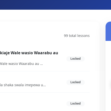
99 total lessons
kiaje Wale wasio Waarabu au
Locked
Ujumbe wa Qur-an Utawafikiaje Wale wasio Waarabu au wale Wasiojua Kiarabu?
Locked
Lengo la Kusimamisha SwalaBila shaka swala imepewa umuhimu mkubwa kiasi cha kufanywa nguzo kubwa ya Uislamu kutokana na lengo lake.
Locked