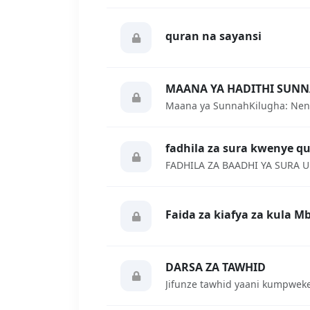
quran na sayansi
MAANA YA HADITHI SUN
fadhila za sura kwenye q
Faida za kiafya za kula 
DARSA ZA TAWHID