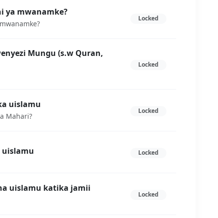
dhi ya mwanamke?
Locked
a mwanamke?
wenyezi Mungu (s.w Quran,
Locked
ka uislamu
Locked
wa Mahari?
a uislamu
Locked
 uislamu katika jamii
Locked